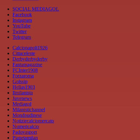
SOCIAL MEDIAGOL
Facebook
Instagram
YouTube
Twitter
Telegram
Calcionapoli1926
Cittaceleste
Derbyderbyderby
Fantamagazine
FCInter1908
Forzaroma
Golssip
Hellas1903
Ilmilanista
Juvenews
Mediagol
Milanistichannel
Mondoudinese
Notiziecalciomercato
Numericalcio
Padovasport
Pianetamilan