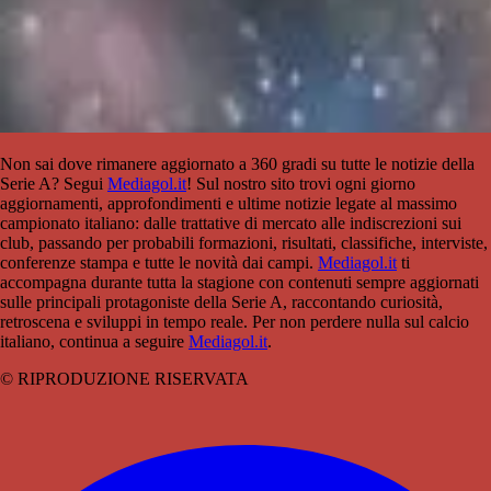
Non sai dove rimanere aggiornato a 360 gradi su tutte le notizie della
Serie A? Segui
Mediagol.it
! Sul nostro sito trovi ogni giorno
aggiornamenti, approfondimenti e ultime notizie legate al massimo
campionato italiano: dalle trattative di mercato alle indiscrezioni sui
club, passando per probabili formazioni, risultati, classifiche, interviste,
conferenze stampa e tutte le novità dai campi.
Mediagol.it
ti
accompagna durante tutta la stagione con contenuti sempre aggiornati
sulle principali protagoniste della Serie A, raccontando curiosità,
retroscena e sviluppi in tempo reale. Per non perdere nulla sul calcio
italiano, continua a seguire
Mediagol.it
.
© RIPRODUZIONE RISERVATA