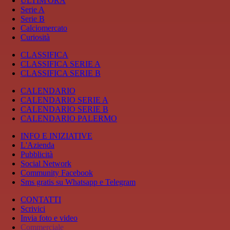
ULTIM'ORA
Serie A
Serie B
Calciomercato
Curiosità
CLASSIFICA
CLASSIFICA SERIE A
CLASSIFICA SERIE B
CALENDARIO
CALENDARIO SERIE A
CALENDARIO SERIE B
CALENDARIO PALERMO
INFO E INIZIATIVE
L'Azienda
Pubblicità
Social Network
Community Facebook
Sms gratis su Whatsapp e Telegram
CONTATTI
Scrivici
Invia foto e video
Commerciale