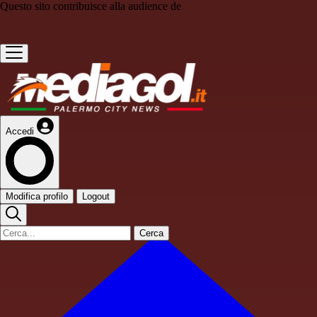
Questo sito contribuisce alla audience de
Accedi
Modifica profilo
Logout
Cerca