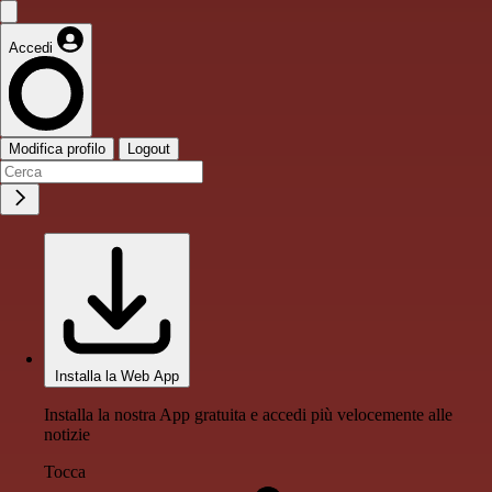
Accedi
Modifica profilo
Logout
Installa la Web App
Installa la nostra App gratuita e accedi più velocemente alle
notizie
Tocca