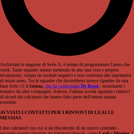
Archiviata la stagione di Serie A, è tempo di programmare l'anno che
verrà. Tante squadre stanno mettendo in atto una vera e propria
rivoluzione, viziata da risultati negativi e non conformi alle aspettative
di inizio anno. Tra le squadre che dovrebbero invece ripartire da una
base forte c'è il
Genoa
,
che ha confermato
De Rossi
- nonostante i
tentativi da altre compagini. Adesso, l'ultima novità riguarda i rinnovi
di alcuni dei calciatori che hanno fatto parte dell'ottima annata
rossoblu.
AVVIATI I CONTATTI PER I RINNOVI DI LEALI E
MESSIAS
I due calciatori con cui si sta discutendo di un nuovo contratto -
secondo quanto riportato da
tuttomercatoweb
- sono
Leali
e
Messias
. I