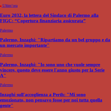
Ultim’ora
Euro 2032, la lettera del Sindaco di Palermo alla
FIGC: “Copertura finanziaria assicurata”
Palermo
Palermo, Inzaghi: "Ripartiamo da un bel gruppo e da
un mercato importante"
Palermo
Palermo, Inzaghi: "Io sono uno che vuole sempre
vincere, questo deve essere l'anno giusto per la Serie
A"
Palermo
Inzaghi sull'accoglienza a Perth: "Mi sono
emozionato, non pensavo fosse per noi tutta quella
gente"