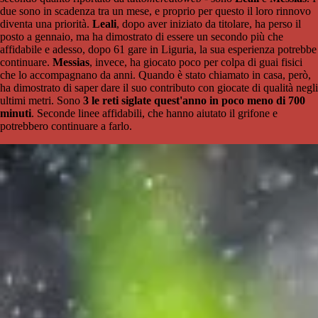
due sono in scadenza tra un mese, e proprio per questo il loro rinnovo
diventa una priorità.
Leali
, dopo aver iniziato da titolare, ha perso il
posto a gennaio, ma ha dimostrato di essere un secondo più che
affidabile e adesso, dopo 61 gare in Liguria, la sua esperienza potrebbe
continuare.
Messias
, invece, ha giocato poco per colpa di guai fisici
che lo accompagnano da anni. Quando è stato chiamato in casa, però,
ha dimostrato di saper dare il suo contributo con giocate di qualità negli
ultimi metri. Sono
3 le reti siglate quest'anno in poco meno di 700
minuti
. Seconde linee affidabili, che hanno aiutato il grifone e
potrebbero continuare a farlo.