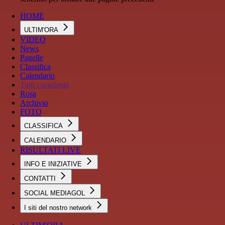
HOME
ULTIM'ORA
VIDEO
News
Pagelle
Classifica
Calendario
Tutti i sondaggi
Rosa
Archivio
FOTO
CLASSIFICA
CALENDARIO
RISULTATI LIVE
INFO E INIZIATIVE
CONTATTI
SOCIAL MEDIAGOL
I siti del nostro network