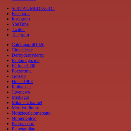
SOCIAL MEDIAGOL
Facebook
Instagram
YouTube
Twitter
Telegram
Calcionapoli1926
Cittaceleste
Derbyderbyderby
Fantamagazine
FCInter1908
Forzaroma
Golssip
Hellas1903
Ilmilanista
Juvenews
Mediagol
Milanistichannel
Mondoudinese
Notiziecalciomercato
Numericalcio
Padovasport
Pianetamilan