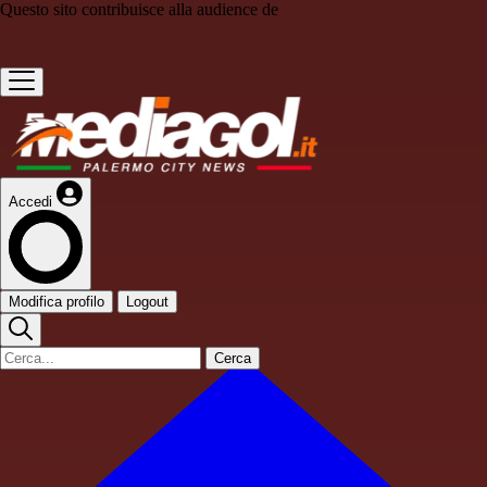
Questo sito contribuisce alla audience de
Accedi
Modifica profilo
Logout
Cerca