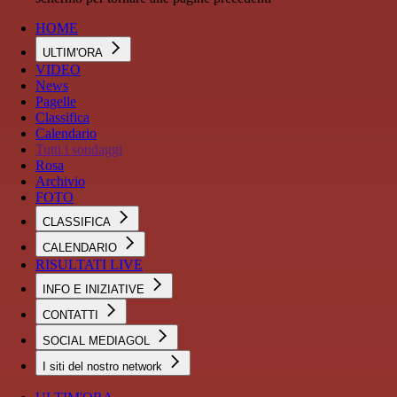
HOME
ULTIM'ORA
VIDEO
News
Pagelle
Classifica
Calendario
Tutti i sondaggi
Rosa
Archivio
FOTO
CLASSIFICA
CALENDARIO
RISULTATI LIVE
INFO E INIZIATIVE
CONTATTI
SOCIAL MEDIAGOL
I siti del nostro network