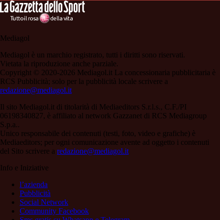
Mediagol
Mediagol è un marchio registrato, tutti i diritti sono riservati.
Vietata la riproduzione anche parziale.
Copyright © 2020-2026 Mediagol.it La concessionaria pubblicitaria è
RCS Pubblicità; solo per la pubblicità locale scrivere a
redazione@mediagol.it
Il sito Mediagol.it di titolarità di Mediaeditors S.r.l.s., C.F./PI
06198340827, è affiliato al network Gazzanet di RCS Mediagroup
S.p.a..
Unico responsabile dei contenuti (testi, foto, video e grafiche) è
Mediaeditors; per ogni comunicazione avente ad oggetto i contenuti
del Sito scrivere a
redazione@mediagol.it
Info e Iniziative
l’azienda
Pubblicità
Social Network
Community Facebook
Sms gratis su Whatsapp e Telegram