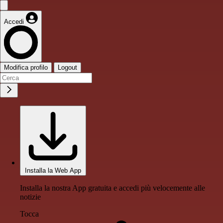
Accedi
Modifica profilo
Logout
Installa la Web App
Installa la nostra App gratuita e accedi più velocemente alle
notizie
Tocca