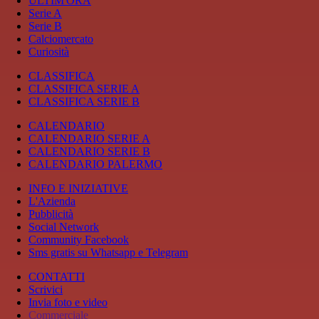
ULTIM'ORA
Serie A
Serie B
Calciomercato
Curiosità
CLASSIFICA
CLASSIFICA SERIE A
CLASSIFICA SERIE B
CALENDARIO
CALENDARIO SERIE A
CALENDARIO SERIE B
CALENDARIO PALERMO
INFO E INIZIATIVE
L'Azienda
Pubblicità
Social Network
Community Facebook
Sms gratis su Whatsapp e Telegram
CONTATTI
Scrivici
Invia foto e video
Commerciale