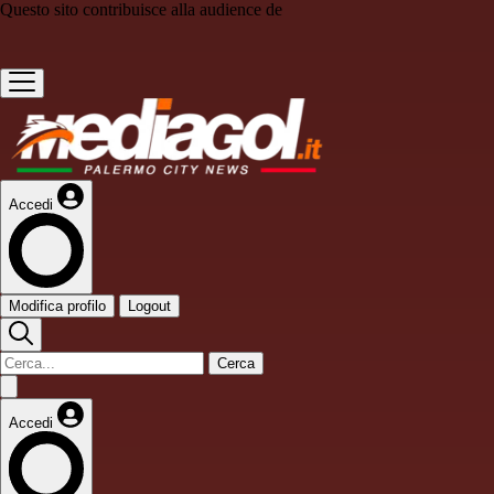
Questo sito contribuisce alla audience de
Accedi
Modifica profilo
Logout
Cerca
Accedi