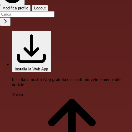
Modifica profilo
Logout
Installa la Web App
Installa la nostra App gratuita e accedi più velocemente alle
notizie
Tocca