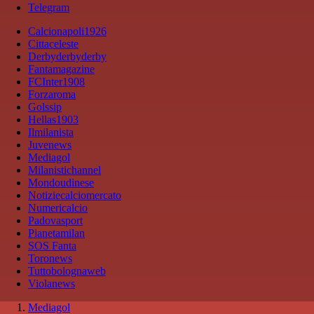
Telegram
Calcionapoli1926
Cittaceleste
Derbyderbyderby
Fantamagazine
FCInter1908
Forzaroma
Golssip
Hellas1903
Ilmilanista
Juvenews
Mediagol
Milanistichannel
Mondoudinese
Notiziecalciomercato
Numericalcio
Padovasport
Pianetamilan
SOS Fanta
Toronews
Tuttobolognaweb
Violanews
Mediagol