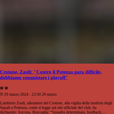
Crotone, Zauli: "Contro il Potenza gara difficile,
dobbiamo conquistare i playoff"
⚽️
⚽️
29 marzo 2024 - 23:30
29 marzo
Lamberto Zauli, allenatore del Crotone, alla vigilia della trasferta degli
Squali a Potenza, come si legge sul sito ufficiale del club, ha
dichiarato: Ancona, Boscaglia: “Squadra determinata, feedback…