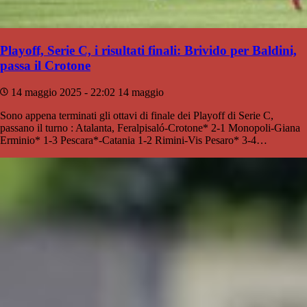
Playoff, Serie C, i risultati finali: Brivido per Baldini,
passa il Crotone
14 maggio 2025 - 22:02
14 maggio
Sono appena terminati gli ottavi di finale dei Playoff di Serie C,
passano il turno : Atalanta, Feralpisaló-Crotone* 2-1 Monopoli-Giana
Erminio* 1-3 Pescara*-Catania 1-2 Rimini-Vis Pesaro* 3-4…