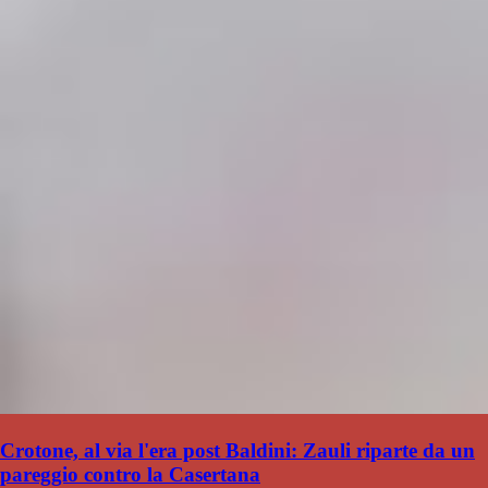
Crotone, al via l'era post Baldini: Zauli riparte da un
pareggio contro la Casertana