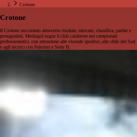
Crotone
Crotone
Il Crotone raccontato attraverso risultati, mercato, classifica, partite e
protagonisti. Mediagol segue il club calabrese nei campionati
professionistici, con attenzione alle vicende sportive, alle sfide del Sud
e agli incroci con Palermo e Serie B.