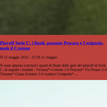
Playoff Serie C: i finali, passano Pescara e Cerignola,
male il Crotone
21 maggio 2025 - 21:59
21 maggio
Si sono appena conclusi i quarti di finale delle gare dei playoff di Serie
C, di seguito i risultati : Vicenza*-Crotone 1-0 Pescara*-Vis Pesaro 2-0
Ternana*-Giana Erminio 2-0 Audace Cerignola*-…