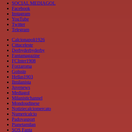
SOCIAL MEDIAGOL
Facebook
Instagram
YouTube
Twitter
Telegram
Calcionapoli1926
Cittaceleste
Derbyderbyderby
Fantamagazine
FCInter1908
Forzaroma
Golssip
Hellas1903
Ilmilanista
Juvenews
Mediagol
Milanistichannel
Mondoudinese
Notiziecalciomercato
Numericalcio
Padovasport
Pianetamilan
SOS Fanta