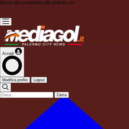
Questo sito contribuisce alla audience de
Accedi
Modifica profilo
Logout
Cerca