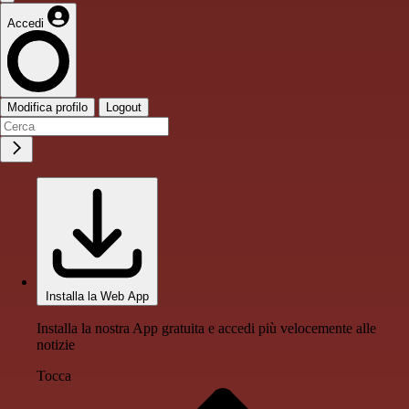
Accedi
Modifica profilo
Logout
Installa la Web App
Installa la nostra App gratuita e accedi più velocemente alle
notizie
Tocca