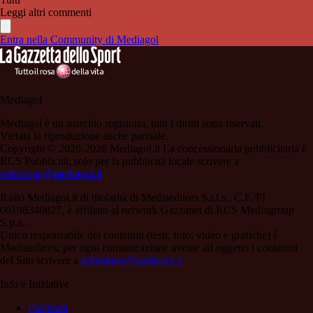
Leggi altri commenti
Entra nella Community di Mediagol
Mediagol
Mediagol è un marchio registrato, tutti i diritti sono riservati.
Vietata la riproduzione anche parziale.
Copyright © 2020-2026 Mediagol.it La concessionaria pubblicitaria è
RCS Pubblicità; solo per la pubblicità locale scrivere a
redazione@mediagol.it
Il sito Mediagol.it di titolarità di Mediaeditors S.r.l.s., C.F./PI
06198340827, è affiliato al network Gazzanet di RCS Mediagroup
S.p.a..
Unico responsabile dei contenuti (testi, foto, video e grafiche) è
Mediaeditors; per ogni comunicazione avente ad oggetto i contenuti
del Sito scrivere a
redazione@mediagol.it
Info e Iniziative
l’azienda