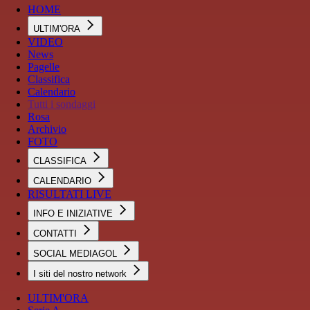
HOME
ULTIM'ORA
VIDEO
News
Pagelle
Classifica
Calendario
Tutti i sondaggi
Rosa
Archivio
FOTO
CLASSIFICA
CALENDARIO
RISULTATI LIVE
INFO E INIZIATIVE
CONTATTI
SOCIAL MEDIAGOL
I siti del nostro network
ULTIM'ORA