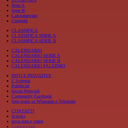
ULTIM'ORA
Serie A
Serie B
Calciomercato
Curiosità
CLASSIFICA
CLASSIFICA SERIE A
CLASSIFICA SERIE B
CALENDARIO
CALENDARIO SERIE A
CALENDARIO SERIE B
CALENDARIO PALERMO
INFO E INIZIATIVE
L'Azienda
Pubblicità
Social Network
Community Facebook
Sms gratis su Whatsapp e Telegram
CONTATTI
Scrivici
Invia foto e video
Commerciale