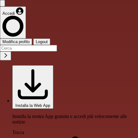
Accedi
Modifica profilo
Logout
Installa la Web App
Installa la nostra App gratuita e accedi più velocemente alle
notizie
Tocca