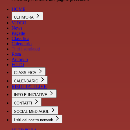
HOME
ULTIM'ORA
VIDEO
News
Pagelle
Classifica
Calendario
Tutti i sondaggi
Rosa
Archivio
FOTO
CLASSIFICA
CALENDARIO
RISULTATI LIVE
INFO E INIZIATIVE
CONTATTI
SOCIAL MEDIAGOL
I siti del nostro network