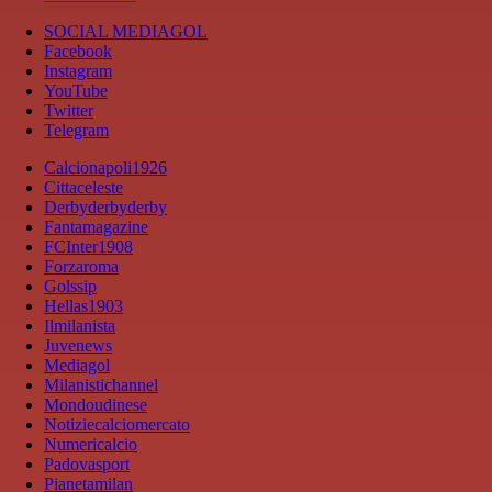
SOCIAL MEDIAGOL
Facebook
Instagram
YouTube
Twitter
Telegram
Calcionapoli1926
Cittaceleste
Derbyderbyderby
Fantamagazine
FCInter1908
Forzaroma
Golssip
Hellas1903
Ilmilanista
Juvenews
Mediagol
Milanistichannel
Mondoudinese
Notiziecalciomercato
Numericalcio
Padovasport
Pianetamilan