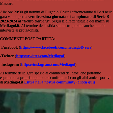
Massaro.
Alle ore 20:30 gli uomini di Eugenio
Corini
affronteranno il Bari nella
gara valida per la
ventitreesima giornata di campionato di Serie B
2023/2024
al
"Renzo Barbera"
. Segui la diretta testuale del match su
Mediagol.it
. Al termine della sfida sul nostro portale anche tutte le
interviste ai protagonisti.
COMMENTI POST PARTITA:
-
Facebook
(
https://www.facebook.com/mediagolNews
)
-Twitter
(
https://twitter.com/Mediagol
)
-Instagram
(
https://instagram.com/Mediagol
)
Al termine della gara spazio ai commenti dei tifosi che potranno
esprimere la propria opinione e confrontarsi con gli altri amici sportivi
di
Mediagol.it
Entra nella nostra community (clicca qui)