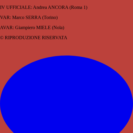
IV UFFICIALE: Andrea ANCORA (Roma 1)
VAR: Marco SERRA (Torino)
AVAR: Giampiero MIELE (Nola)
© RIPRODUZIONE RISERVATA