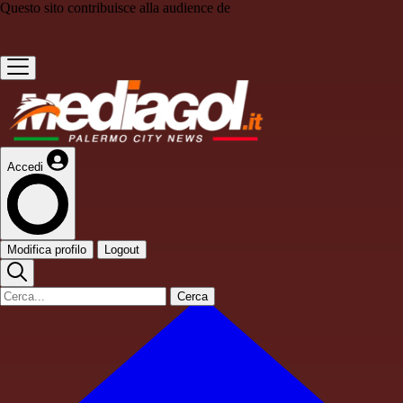
Questo sito contribuisce alla audience de
Accedi
Modifica profilo
Logout
Cerca