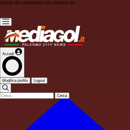
Questo sito contribuisce alla audience de
Accedi
Modifica profilo
Logout
Cerca