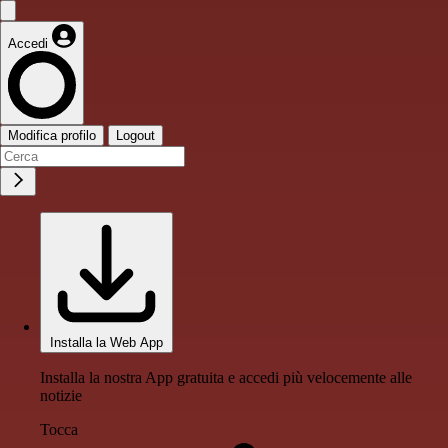
Accedi
Modifica profilo
Logout
Installa la Web App
Installa la nostra App gratuita e accedi più velocemente alle
notizie
Tocca