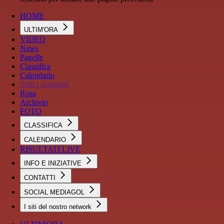
HOME
ULTIM'ORA
VIDEO
News
Pagelle
Classifica
Calendario
Tutti i sondaggi
Rosa
Archivio
FOTO
CLASSIFICA
CALENDARIO
RISULTATI LIVE
INFO E INIZIATIVE
CONTATTI
SOCIAL MEDIAGOL
I siti del nostro network