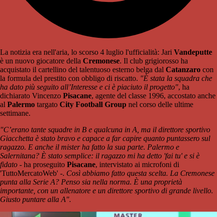
La notizia era nell'aria, lo scorso 4 luglio l'ufficialità: Jari
Vandeputte
è un nuovo giocatore della
Cremonese
. Il club grigiorosso ha
acquistato il cartellino del talentuoso esterno belga dal
Catanzaro
con
la formula del prestito con obbligo di riscatto.
"È stata la squadra che
ha dato più seguito all’Interesse e ci è piaciuto il progetto"
, ha
dichiarato Vincenzo
Pisacane
, agente del classe 1996, accostato anche
al
Palermo
targato
City Football Group
nel corso delle ultime
settimane.
"C’erano tante squadre in B e qualcuna in A, ma il direttore sportivo
Giacchetta è stato bravo e capace a far capire quanto puntassero sul
ragazzo. E anche il mister ha fatto la sua parte. Palermo e
Salernitana? È stato semplice: il ragazzo mi ha detto 'fai tu' e si è
fidato
- ha proseguito
Pisacane
, intervistato ai microfoni di
'TuttoMercatoWeb' -.
Così abbiamo fatto questa scelta. La Cremonese
punta alla Serie A? Penso sia nella norma. È una proprietà
importante, con un allenatore e un direttore sportivo di grande livello.
Giusto puntare alla A".