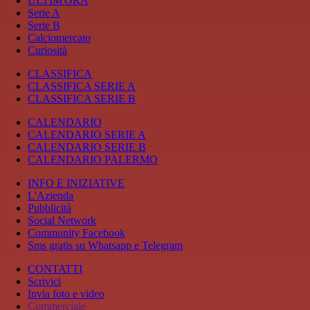
ULTIM'ORA
Serie A
Serie B
Calciomercato
Curiosità
CLASSIFICA
CLASSIFICA SERIE A
CLASSIFICA SERIE B
CALENDARIO
CALENDARIO SERIE A
CALENDARIO SERIE B
CALENDARIO PALERMO
INFO E INIZIATIVE
L'Azienda
Pubblicità
Social Network
Community Facebook
Sms gratis su Whatsapp e Telegram
CONTATTI
Scrivici
Invia foto e video
Commerciale