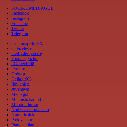
SOCIAL MEDIAGOL
Facebook
Instagram
YouTube
Twitter
Telegram
Calcionapoli1926
Cittaceleste
Derbyderbyderby
Fantamagazine
FCInter1908
Forzaroma
Golssip
Hellas1903
Ilmilanista
Juvenews
Mediagol
Milanistichannel
Mondoudinese
Notiziecalciomercato
Numericalcio
Padovasport
Pianetamilan