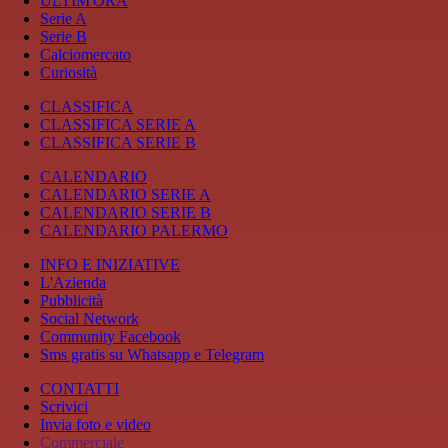
ULTIM'ORA
Serie A
Serie B
Calciomercato
Curiosità
CLASSIFICA
CLASSIFICA SERIE A
CLASSIFICA SERIE B
CALENDARIO
CALENDARIO SERIE A
CALENDARIO SERIE B
CALENDARIO PALERMO
INFO E INIZIATIVE
L'Azienda
Pubblicità
Social Network
Community Facebook
Sms gratis su Whatsapp e Telegram
CONTATTI
Scrivici
Invia foto e video
Commerciale