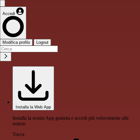
Accedi
Modifica profilo
Logout
Installa la Web App
Installa la nostra App gratuita e accedi più velocemente alle
notizie
Tocca