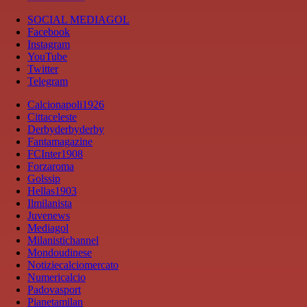
SOCIAL MEDIAGOL
Facebook
Instagram
YouTube
Twitter
Telegram
Calcionapoli1926
Cittaceleste
Derbyderbyderby
Fantamagazine
FCInter1908
Forzaroma
Golssip
Hellas1903
Ilmilanista
Juvenews
Mediagol
Milanistichannel
Mondoudinese
Notiziecalciomercato
Numericalcio
Padovasport
Pianetamilan