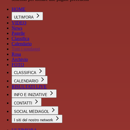
HOME
ULTIM'ORA
VIDEO
News
Pagelle
Classifica
Calendario
Tutti i sondaggi
Rosa
Archivio
FOTO
CLASSIFICA
CALENDARIO
RISULTATI LIVE
INFO E INIZIATIVE
CONTATTI
SOCIAL MEDIAGOL
I siti del nostro network