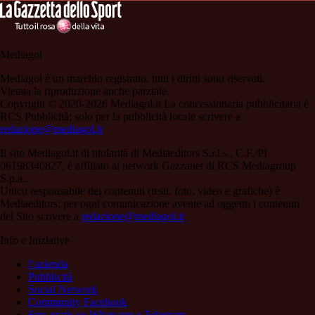
Mediagol
Mediagol è un marchio registrato, tutti i diritti sono riservati.
Vietata la riproduzione anche parziale.
Copyright © 2020-2026 Mediagol.it La concessionaria pubblicitaria è
RCS Pubblicità; solo per la pubblicità locale scrivere a
redazione@mediagol.it
Il sito Mediagol.it di titolarità di Mediaeditors S.r.l.s., C.F./PI
06198340827, è affiliato al network Gazzanet di RCS Mediagroup
S.p.a..
Unico responsabile dei contenuti (testi, foto, video e grafiche) è
Mediaeditors; per ogni comunicazione avente ad oggetto i contenuti
del Sito scrivere a
redazione@mediagol.it
Info e Iniziative
l’azienda
Pubblicità
Social Network
Community Facebook
Sms gratis su Whatsapp e Telegram