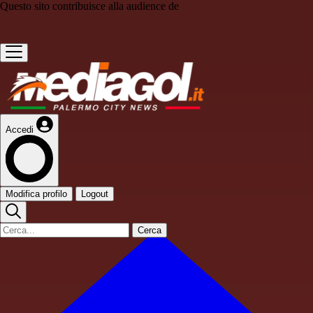
Questo sito contribuisce alla audience de
Accedi
Modifica profilo
Logout
Cerca