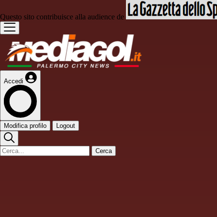
Questo sito contribuisce alla audience de
Accedi
Modifica profilo
Logout
Cerca