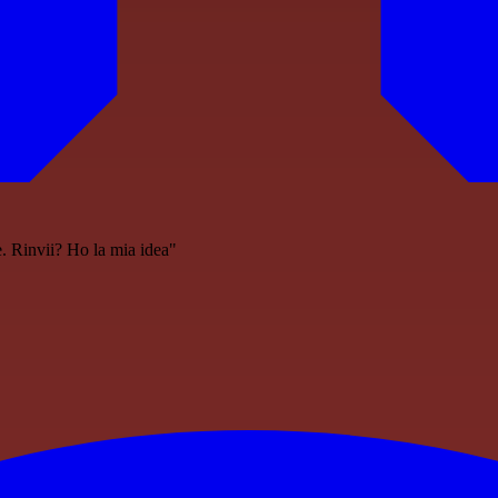
. Rinvii? Ho la mia idea"