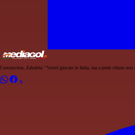
Coronavirus, Zabaleta: "Vorrei giocare in Italia, ma a porte chiuse non