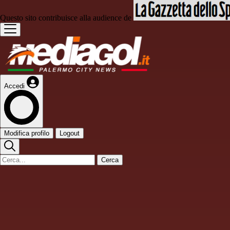
Questo sito contribuisce alla audience de
Accedi
Modifica profilo
Logout
Cerca