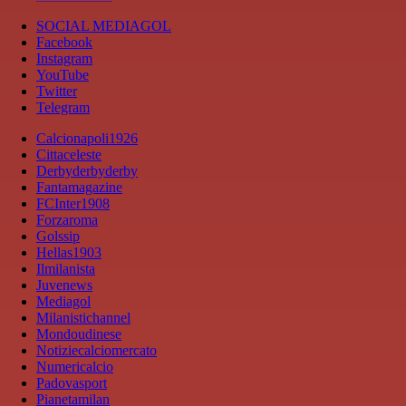
SOCIAL MEDIAGOL
Facebook
Instagram
YouTube
Twitter
Telegram
Calcionapoli1926
Cittaceleste
Derbyderbyderby
Fantamagazine
FCInter1908
Forzaroma
Golssip
Hellas1903
Ilmilanista
Juvenews
Mediagol
Milanistichannel
Mondoudinese
Notiziecalciomercato
Numericalcio
Padovasport
Pianetamilan