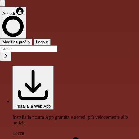
Accedi
Modifica profilo
Logout
Installa la Web App
Installa la nostra App gratuita e accedi più velocemente alle
notizie
Tocca