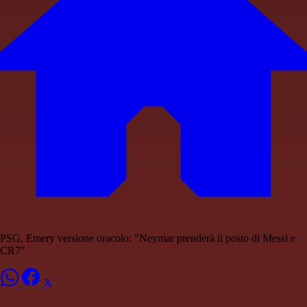
PSG, Emery versione oracolo: "Neymar prenderà il posto di Messi e
CR7"