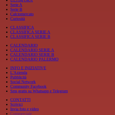
ULTIM'ORA
Serie A
Serie B
Calciomercato
Curiosità
CLASSIFICA
CLASSIFICA SERIE A
CLASSIFICA SERIE B
CALENDARIO
CALENDARIO SERIE A
CALENDARIO SERIE B
CALENDARIO PALERMO
INFO E INIZIATIVE
L'Azienda
Pubblicità
Social Network
Community Facebook
Sms gratis su Whatsapp e Telegram
CONTATTI
Scrivici
Invia foto e video
Commerciale