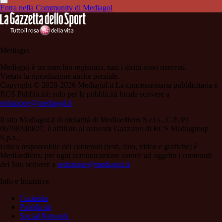
Entra nella Community di Mediagol
Mediagol
Mediagol è un marchio registrato, tutti i diritti sono riservati.
Vietata la riproduzione anche parziale.
Copyright © 2020-2026 Mediagol.it La concessionaria pubblicitaria è
RCS Pubblicità; solo per la pubblicità locale scrivere a
redazione@mediagol.it
Il sito Mediagol.it di titolarità di Mediaeditors S.r.l.s., C.F./PI
06198340827, è affiliato al network Gazzanet di RCS Mediagroup
S.p.a..
Unico responsabile dei contenuti (testi, foto, video e grafiche) è
Mediaeditors; per ogni comunicazione avente ad oggetto i contenuti
del Sito scrivere a
redazione@mediagol.it
Info e Iniziative
l’azienda
Pubblicità
Social Network