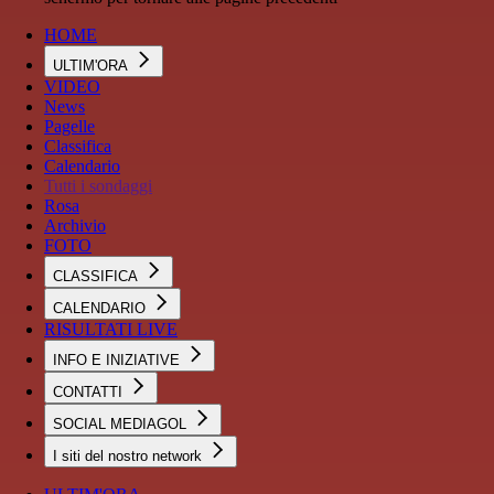
HOME
ULTIM'ORA
VIDEO
News
Pagelle
Classifica
Calendario
Tutti i sondaggi
Rosa
Archivio
FOTO
CLASSIFICA
CALENDARIO
RISULTATI LIVE
INFO E INIZIATIVE
CONTATTI
SOCIAL MEDIAGOL
I siti del nostro network