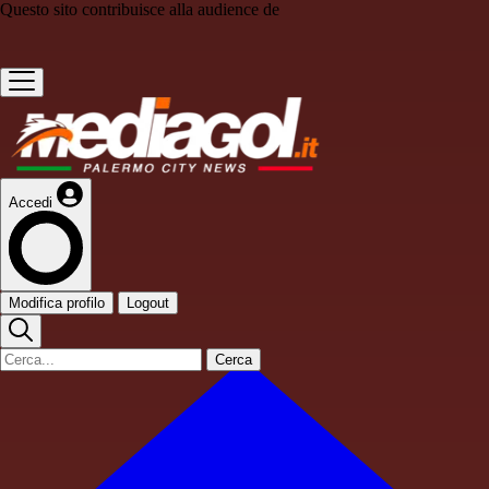
Questo sito contribuisce alla audience de
Accedi
Modifica profilo
Logout
Cerca