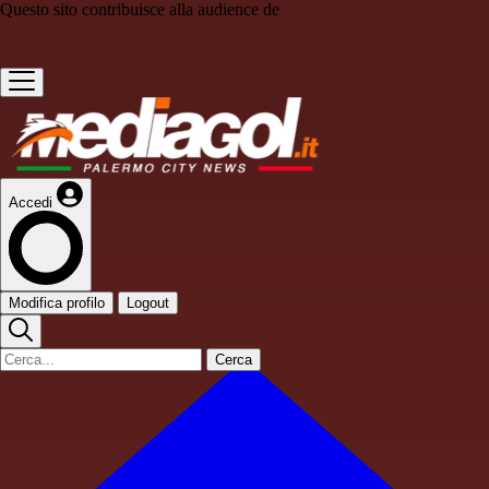
Questo sito contribuisce alla audience de
Accedi
Modifica profilo
Logout
Cerca