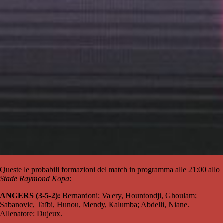
Queste le probabili formazioni del match in programma alle 21:00 allo
Stade Raymond Kopa
:
ANGERS (3-5-2):
Bernardoni; Valery, Hountondji, Ghoulam;
Sabanovic, Taïbi, Hunou, Mendy, Kalumba; Abdelli, Niane.
Allenatore: Dujeux.