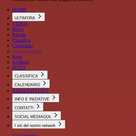
HOME
ULTIM'ORA
VIDEO
News
Pagelle
Classifica
Calendario
Tutti i sondaggi
Rosa
Archivio
FOTO
CLASSIFICA
CALENDARIO
RISULTATI LIVE
INFO E INIZIATIVE
CONTATTI
SOCIAL MEDIAGOL
I siti del nostro network