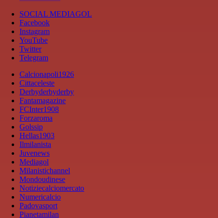
SOCIAL MEDIAGOL
Facebook
Instagram
YouTube
Twitter
Telegram
Calcionapoli1926
Cittaceleste
Derbyderbyderby
Fantamagazine
FCInter1908
Forzaroma
Golssip
Hellas1903
Ilmilanista
Juvenews
Mediagol
Milanistichannel
Mondoudinese
Notiziecalciomercato
Numericalcio
Padovasport
Pianetamilan