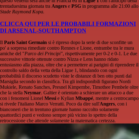
questo venerdì sera anche in Francia ed in
Ligue 1
con l'anticipo della
trentaduesima giornata tra
Angers
e
PSG
in programma alle 21:00 allo
Stade Raymond Kopa.
CLICCA QUI PER LE PROBABILI FORMAZIONI
DI ARSENAL-SOUTHAMPTON
Il
Paris Saint Germain
si è ripreso dopo la serie di due sconfitte un
po' a sorpresa rimediate contro Rennes e Lione, entrambe tra le mura
amiche del "
Parco dei Principi"
, rispettivamente per 0-2 e 0-1. Le due
successive vittorie ottenute contro Nizza e Lens hanno ridato
entusiasmo alla piazza, oltre che a permettere ai parigini di riprendere il
controllo saldo della vetta della Ligue 1, blindando con ogni
probabilità il discorso scudetto viste le distanze di ben otto punti dal
Marsiglia secondo in classifica. Tra gli indisponibili figurano Nordi
Mukiele, Renato Sanches, Presnel Kimpembe, Timothee Pembele oltre
che la stella
Neymar
. Galtier è orientato a schierare un attacco a due
con i fenomeni Lionel
Messi
e Kylian
Mbappé
, mentre a centrocampo
si rivede l'italiano Marco Verratti. Poco da dire sull'
Angers
, con i
bianconeri che in trentuno giornate hanno raccolto solamente
quattordici punti e vedono sempre più vicino lo spettro della
retrocessione che attende solamente la matematica certezza.