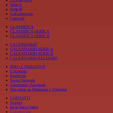
ULTIM'ORA
Serie A
Serie B
Calciomercato
Curiosità
CLASSIFICA
CLASSIFICA SERIE A
CLASSIFICA SERIE B
CALENDARIO
CALENDARIO SERIE A
CALENDARIO SERIE B
CALENDARIO PALERMO
INFO E INIZIATIVE
L'Azienda
Pubblicità
Social Network
Community Facebook
Sms gratis su Whatsapp e Telegram
CONTATTI
Scrivici
Invia foto e video
Commerciale