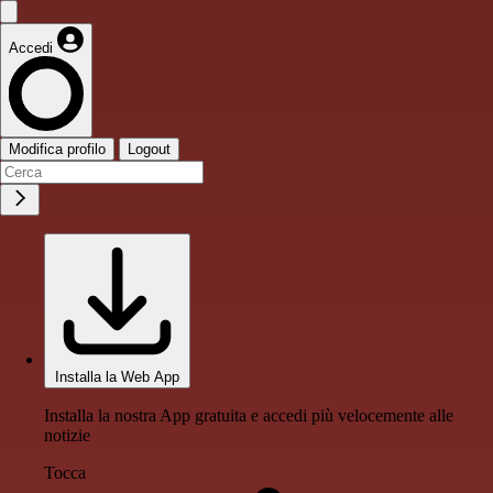
Accedi
Modifica profilo
Logout
Installa la Web App
Installa la nostra App gratuita e accedi più velocemente alle
notizie
Tocca