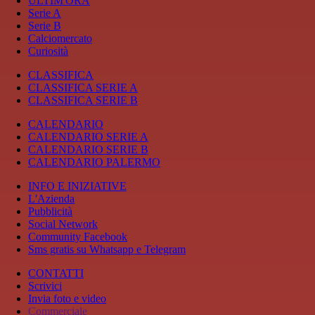
ULTIM'ORA
Serie A
Serie B
Calciomercato
Curiosità
CLASSIFICA
CLASSIFICA SERIE A
CLASSIFICA SERIE B
CALENDARIO
CALENDARIO SERIE A
CALENDARIO SERIE B
CALENDARIO PALERMO
INFO E INIZIATIVE
L'Azienda
Pubblicità
Social Network
Community Facebook
Sms gratis su Whatsapp e Telegram
CONTATTI
Scrivici
Invia foto e video
Commerciale