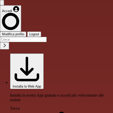
Accedi
Modifica profilo
Logout
Installa la Web App
Installa la nostra App gratuita e accedi più velocemente alle
notizie
Tocca