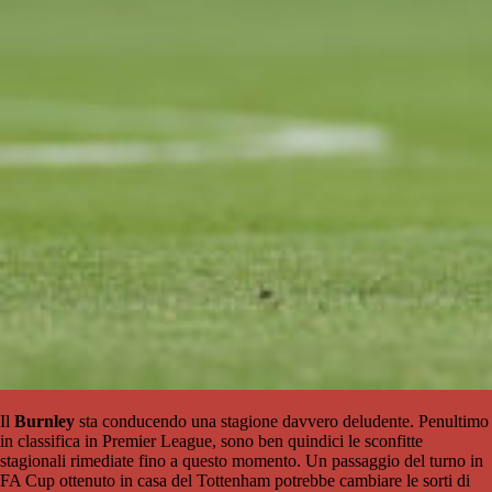
Il
Burnley
sta conducendo una stagione davvero deludente. Penultimo
in classifica in Premier League, sono ben quindici le sconfitte
stagionali rimediate fino a questo momento. Un passaggio del turno in
FA Cup ottenuto in casa del Tottenham potrebbe cambiare le sorti di