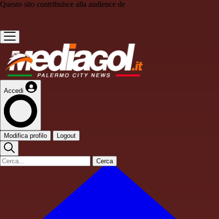
Questo sito contribuisce alla audience de
Accedi
Modifica profilo
Logout
Cerca