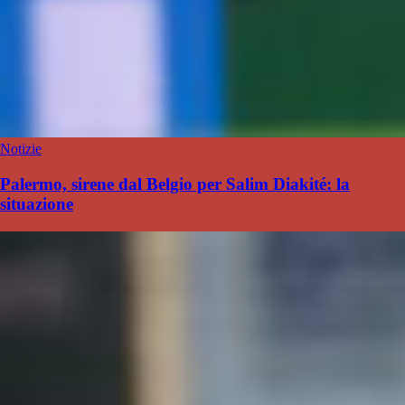
Notizie
Palermo, sirene dal Belgio per Salim Diakité: la
situazione