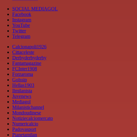
SOCIAL MEDIAGOL
Facebook
Instagram
YouTube
Twitter
Telegram
Calcionapoli1926
Cittaceleste
Derbyderbyderby
Fantamagazine
FCInter1908
Forzaroma
Golssip
Hellas1903
Ilmilanista
Juvenews
Mediagol
Milanistichannel
Mondoudinese
Notiziecalciomercato
Numericalcio
Padovasport
Pianetamilan