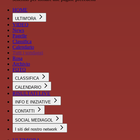
HOME
ULTIM'ORA
VIDEO
News
Pagelle
Classifica
Calendario
Tutti i sondaggi
Rosa
Archivio
FOTO
CLASSIFICA
CALENDARIO
RISULTATI LIVE
INFO E INIZIATIVE
CONTATTI
SOCIAL MEDIAGOL
I siti del nostro network