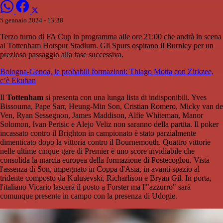
5 gennaio 2024 - 13:38
Terzo turno di FA Cup in programma alle ore 21:00 che andrà in scena
al Tottenham Hotspur Stadium. Gli Spurs ospitano il Burnley per un
prezioso passaggio alla fase successiva.
Bologna-Genoa, le probabili formazioni: Thiago Motta con Zirkzee,
c’è Ekuban
Il
Tottenham
si presenta con una lunga lista di indisponibili. Yves
Bissouma, Pape Sarr, Heung-Min Son, Cristian Romero, Micky van de
Ven, Ryan Sessegnon, James Maddison, Alfie Whiteman, Manor
Solomon, Ivan Perisic e Alejo Veliz non saranno della partita. Il poker
incassato contro il Brighton in campionato è stato parzialmente
dimenticato dopo la vittoria contro il Bournemouth. Quattro vittorie
nelle ultime cinque gare di Premier è uno score invidiabile che
consolida la marcia europea della formazione di Postecoglou. Vista
l'assenza di Son, impegnato in Coppa d'Asia, in avanti spazio al
tridente composto da Kulusevski, Richarlison e Bryan Gil. In porta,
l'italiano Vicario lascerà il posto a Forster ma l'"azzurro" sarà
comunque presente in campo con la presenza di Udogie.