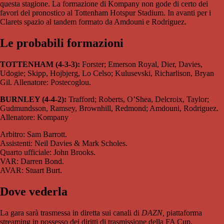
questa stagione. La formazione di Kompany non gode di certo dei
favori del pronostico al Tottenham Hotspur Stadium. In avanti per i
Clarets spazio al tandem formato da Amdouni e Rodriguez.
Le probabili formazioni
TOTTENHAM (4-3-3):
Forster; Emerson Royal, Dier, Davies,
Udogie; Skipp, Hojbjerg, Lo Celso; Kulusevski, Richarlison, Bryan
Gil. Allenatore: Postecoglou.
BURNLEY (4-4-2):
Trafford; Roberts, O’Shea, Delcroix, Taylor;
Gudmundsson, Ramsey, Brownhill, Redmond; Amdouni, Rodriguez.
Allenatore: Kompany
Arbitro: Sam Barrott.
Assistenti: Neil Davies & Mark Scholes.
Quarto ufficiale: John Brooks.
VAR: Darren Bond.
AVAR: Stuart Burt.
Dove vederla
La gara sarà trasmessa in diretta sui canali di
DAZN,
piattaforma
streaming in possesso dei diritti di trasmissione della FA Cup.