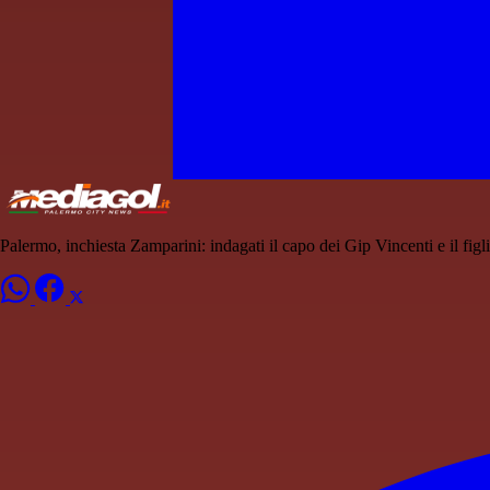
Palermo, inchiesta Zamparini: indagati il capo dei Gip Vincenti e il figli