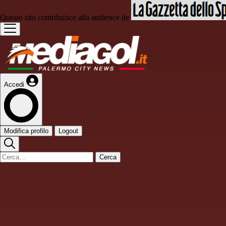
Questo sito contribuisce alla audience de
Accedi
Modifica profilo
Logout
Cerca