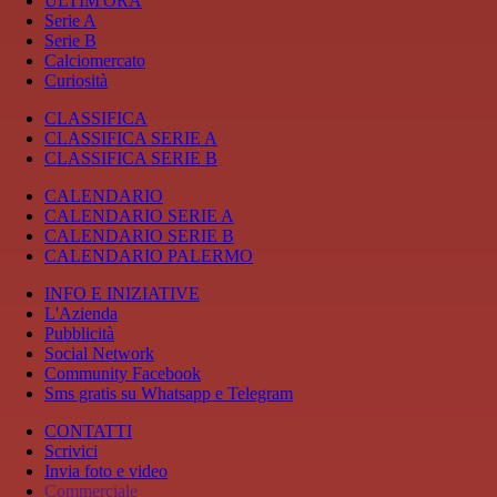
ULTIM'ORA
Serie A
Serie B
Calciomercato
Curiosità
CLASSIFICA
CLASSIFICA SERIE A
CLASSIFICA SERIE B
CALENDARIO
CALENDARIO SERIE A
CALENDARIO SERIE B
CALENDARIO PALERMO
INFO E INIZIATIVE
L'Azienda
Pubblicità
Social Network
Community Facebook
Sms gratis su Whatsapp e Telegram
CONTATTI
Scrivici
Invia foto e video
Commerciale