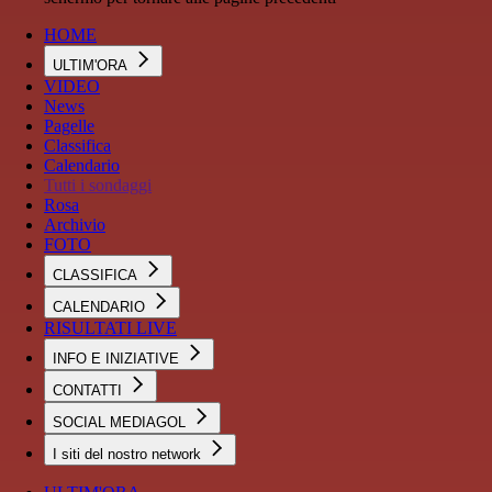
HOME
ULTIM'ORA
VIDEO
News
Pagelle
Classifica
Calendario
Tutti i sondaggi
Rosa
Archivio
FOTO
CLASSIFICA
CALENDARIO
RISULTATI LIVE
INFO E INIZIATIVE
CONTATTI
SOCIAL MEDIAGOL
I siti del nostro network