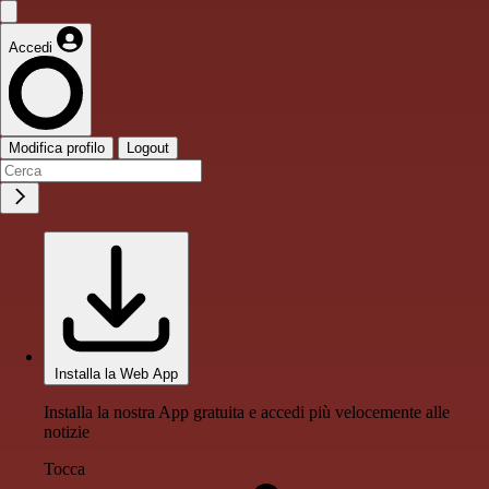
Accedi
Modifica profilo
Logout
Installa la Web App
Installa la nostra App gratuita e accedi più velocemente alle
notizie
Tocca