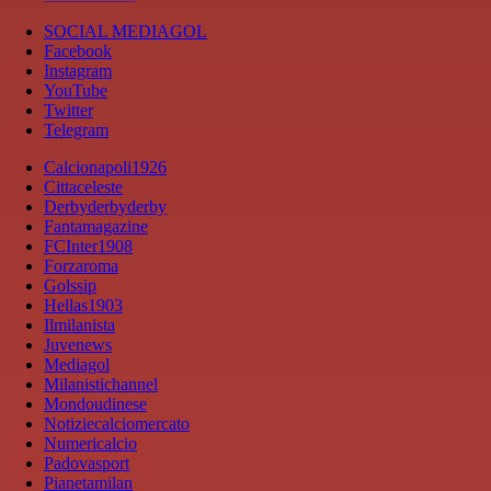
SOCIAL MEDIAGOL
Facebook
Instagram
YouTube
Twitter
Telegram
Calcionapoli1926
Cittaceleste
Derbyderbyderby
Fantamagazine
FCInter1908
Forzaroma
Golssip
Hellas1903
Ilmilanista
Juvenews
Mediagol
Milanistichannel
Mondoudinese
Notiziecalciomercato
Numericalcio
Padovasport
Pianetamilan