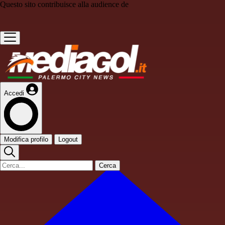
Questo sito contribuisce alla audience de
Accedi
Modifica profilo
Logout
Cerca