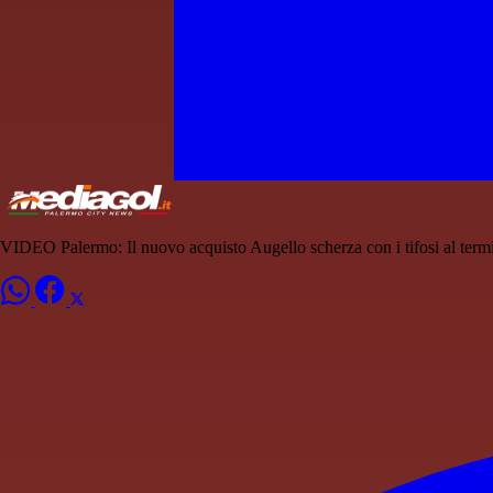
VIDEO Palermo: Il nuovo acquisto Augello scherza con i tifosi al term