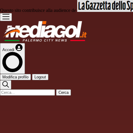
Questo sito contribuisce alla audience de
Accedi
Modifica profilo
Logout
Cerca