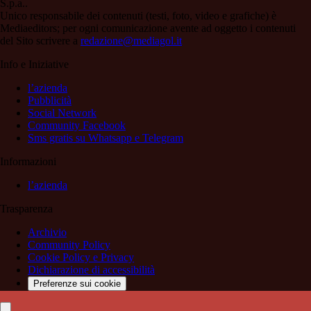
S.p.a..
Unico responsabile dei contenuti (testi, foto, video e grafiche) è
Mediaeditors; per ogni comunicazione avente ad oggetto i contenuti
del Sito scrivere a
redazione@mediagol.it
Info e Iniziative
l’azienda
Pubblicità
Social Network
Community Facebook
Sms gratis su Whatsapp e Telegram
Informazioni
l’azienda
Trasparenza
Archivio
Community Policy
Cookie Policy e Privacy
Dichiarazione di accessibilità
Preferenze sui cookie