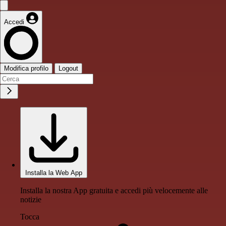
Accedi
Modifica profilo
Logout
Installa la Web App
Installa la nostra App gratuita e accedi più velocemente alle
notizie
Tocca