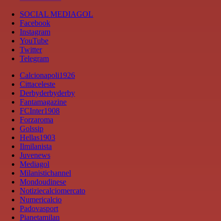
SOCIAL MEDIAGOL
Facebook
Instagram
YouTube
Twitter
Telegram
Calcionapoli1926
Cittaceleste
Derbyderbyderby
Fantamagazine
FCInter1908
Forzaroma
Golssip
Hellas1903
Ilmilanista
Juvenews
Mediagol
Milanistichannel
Mondoudinese
Notiziecalciomercato
Numericalcio
Padovasport
Pianetamilan