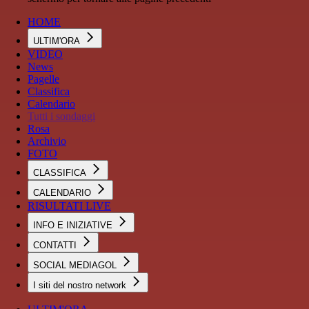
HOME
ULTIM'ORA
VIDEO
News
Pagelle
Classifica
Calendario
Tutti i sondaggi
Rosa
Archivio
FOTO
CLASSIFICA
CALENDARIO
RISULTATI LIVE
INFO E INIZIATIVE
CONTATTI
SOCIAL MEDIAGOL
I siti del nostro network