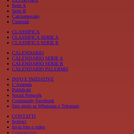
ULTIM'ORA
Serie A
Serie B
Calciomercato
Curiosità
CLASSIFICA
CLASSIFICA SERIE A
CLASSIFICA SERIE B
CALENDARIO
CALENDARIO SERIE A
CALENDARIO SERIE B
CALENDARIO PALERMO
INFO E INIZIATIVE
L'Azienda
Pubblicità
Social Network
Community Facebook
Sms gratis su Whatsapp e Telegram
CONTATTI
Scrivici
Invia foto e video
Commerciale