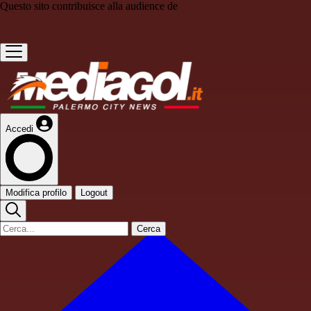
Questo sito contribuisce alla audience de
Accedi
Modifica profilo
Logout
Cerca