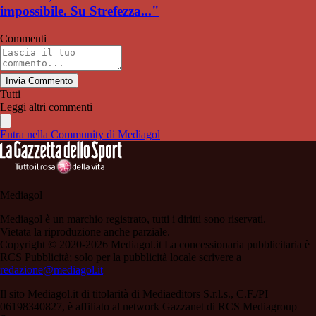
impossibile. Su Strefezza..."
Commenti
Invia Commento
Tutti
Leggi altri commenti
Entra nella Community di Mediagol
Mediagol
Mediagol è un marchio registrato, tutti i diritti sono riservati.
Vietata la riproduzione anche parziale.
Copyright © 2020-2026 Mediagol.it La concessionaria pubblicitaria è
RCS Pubblicità; solo per la pubblicità locale scrivere a
redazione@mediagol.it
Il sito Mediagol.it di titolarità di Mediaeditors S.r.l.s., C.F./PI
06198340827, è affiliato al network Gazzanet di RCS Mediagroup