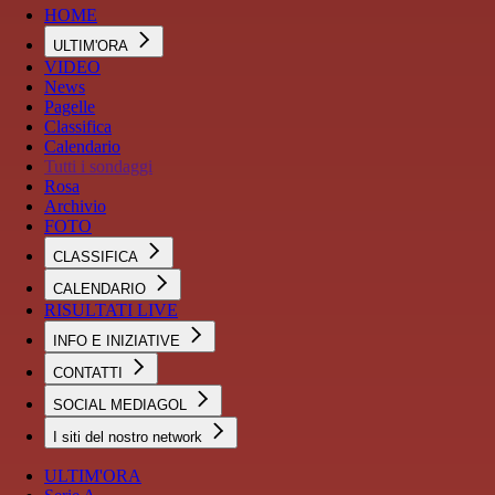
HOME
ULTIM'ORA
VIDEO
News
Pagelle
Classifica
Calendario
Tutti i sondaggi
Rosa
Archivio
FOTO
CLASSIFICA
CALENDARIO
RISULTATI LIVE
INFO E INIZIATIVE
CONTATTI
SOCIAL MEDIAGOL
I siti del nostro network
ULTIM'ORA