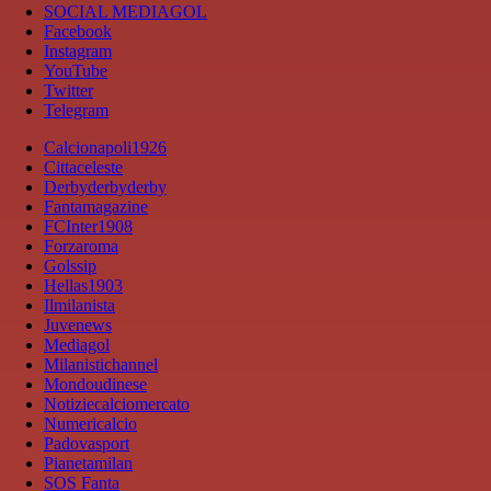
SOCIAL MEDIAGOL
Facebook
Instagram
YouTube
Twitter
Telegram
Calcionapoli1926
Cittaceleste
Derbyderbyderby
Fantamagazine
FCInter1908
Forzaroma
Golssip
Hellas1903
Ilmilanista
Juvenews
Mediagol
Milanistichannel
Mondoudinese
Notiziecalciomercato
Numericalcio
Padovasport
Pianetamilan
SOS Fanta