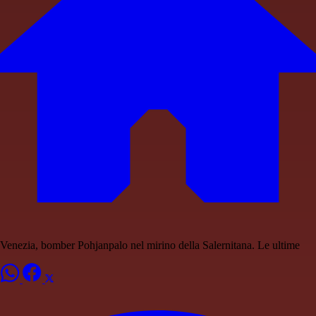
Venezia, bomber Pohjanpalo nel mirino della Salernitana. Le ultime