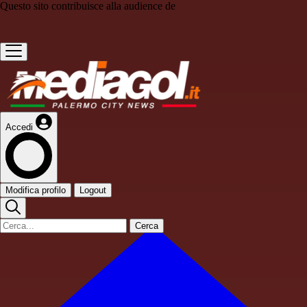
Questo sito contribuisce alla audience de
Accedi
Modifica profilo
Logout
Cerca