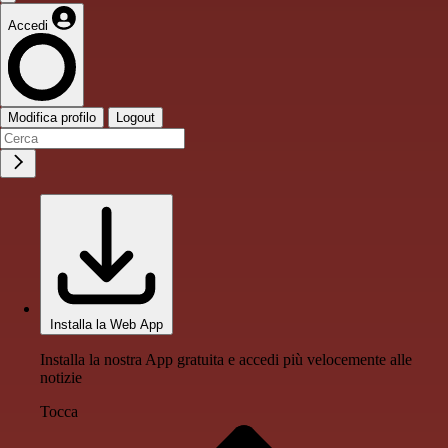
Accedi
Modifica profilo
Logout
Installa la Web App
Installa la nostra App gratuita e accedi più velocemente alle
notizie
Tocca