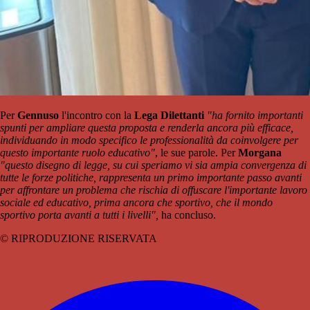
Per
Gennuso
l'incontro con la
Lega Dilettanti
"ha fornito importanti
spunti per ampliare questa proposta e renderla ancora più efficace,
individuando in modo specifico le professionalità da coinvolgere per
questo importante ruolo educativo"
, le sue parole. Per
Morgana
"questo disegno di legge, su cui speriamo vi sia ampia convergenza di
tutte le forze politiche, rappresenta un primo importante passo avanti
per affrontare un problema che rischia di offuscare l'importante lavoro
sociale ed educativo, prima ancora che sportivo, che il mondo
sportivo porta avanti a tutti i livelli",
ha concluso.
© RIPRODUZIONE RISERVATA