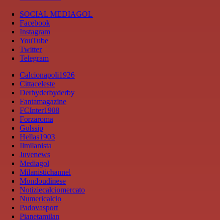
SOCIAL MEDIAGOL
Facebook
Instagram
YouTube
Twitter
Telegram
Calcionapoli1926
Cittaceleste
Derbyderbyderby
Fantamagazine
FCInter1908
Forzaroma
Golssip
Hellas1903
Ilmilanista
Juvenews
Mediagol
Milanistichannel
Mondoudinese
Notiziecalciomercato
Numericalcio
Padovasport
Pianetamilan