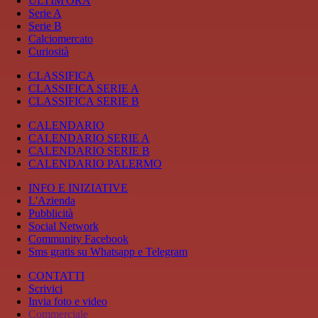
ULTIM'ORA
Serie A
Serie B
Calciomercato
Curiosità
CLASSIFICA
CLASSIFICA SERIE A
CLASSIFICA SERIE B
CALENDARIO
CALENDARIO SERIE A
CALENDARIO SERIE B
CALENDARIO PALERMO
INFO E INIZIATIVE
L'Azienda
Pubblicità
Social Network
Community Facebook
Sms gratis su Whatsapp e Telegram
CONTATTI
Scrivici
Invia foto e video
Commerciale