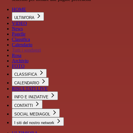
HOME
ULTIM'ORA
VIDEO
News
Pagelle
Classifica
Calendario
Tutti i sondaggi
Rosa
Archivio
FOTO
CLASSIFICA
CALENDARIO
RISULTATI LIVE
INFO E INIZIATIVE
CONTATTI
SOCIAL MEDIAGOL
I siti del nostro network