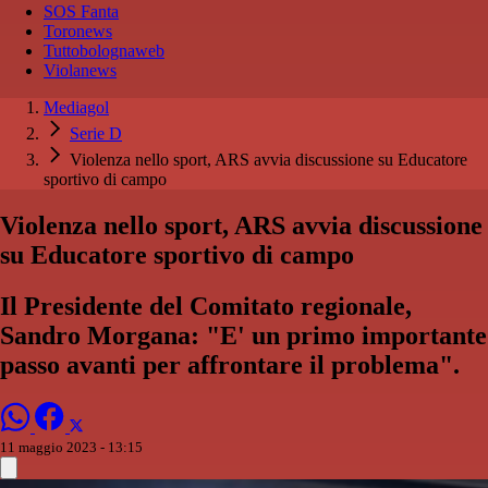
SOS Fanta
Toronews
Tuttobolognaweb
Violanews
Mediagol
Serie D
Vio­len­za nel­lo sport, ARS av­via di­scus­sio­ne su E­du­ca­to­re
spor­ti­vo di cam­po
Vio­len­za nel­lo sport, ARS av­via di­scus­sio­ne
su E­du­ca­to­re spor­ti­vo di cam­po
Il Presidente del Comitato regionale,
Sandro Morgana: "E' un pri­mo im­por­tan­te
pas­so avan­ti per af­fron­ta­re il pro­ble­ma".
11 maggio 2023 - 13:15