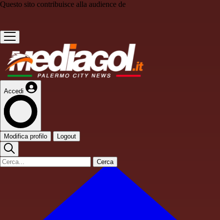
Questo sito contribuisce alla audience de
Accedi
Modifica profilo
Logout
Cerca