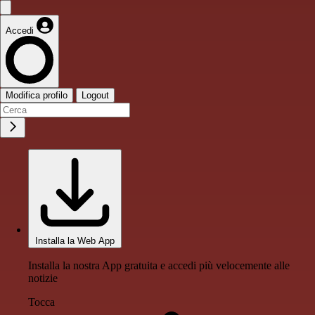
Accedi
Modifica profilo
Logout
Installa la Web App
Installa la nostra App gratuita e accedi più velocemente alle
notizie
Tocca