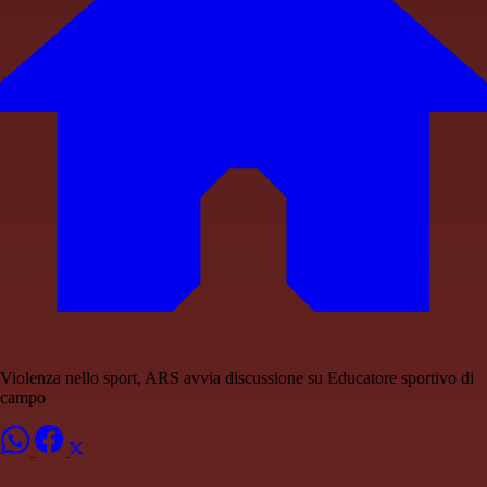
Vio­len­za nel­lo sport, ARS av­via di­scus­sio­ne su E­du­ca­to­re spor­ti­vo di
cam­po