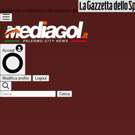
Questo sito contribuisce alla audience de
Accedi
Modifica profilo
Logout
Cerca