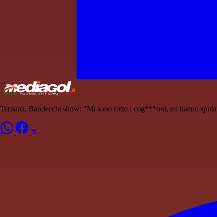
Ternana, Bandecchi show: "Mi sono rotto i cog***oni, mi hanno sputat