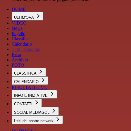
HOME
ULTIM'ORA
VIDEO
News
Pagelle
Classifica
Calendario
Tutti i sondaggi
Rosa
Archivio
FOTO
CLASSIFICA
CALENDARIO
RISULTATI LIVE
INFO E INIZIATIVE
CONTATTI
SOCIAL MEDIAGOL
I siti del nostro network