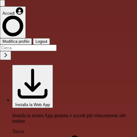
Accedi
Modifica profilo
Logout
Installa la Web App
Installa la nostra App gratuita e accedi più velocemente alle
notizie
Tocca