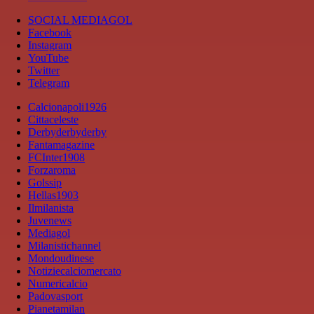
SOCIAL MEDIAGOL
Facebook
Instagram
YouTube
Twitter
Telegram
Calcionapoli1926
Cittaceleste
Derbyderbyderby
Fantamagazine
FCInter1908
Forzaroma
Golssip
Hellas1903
Ilmilanista
Juvenews
Mediagol
Milanistichannel
Mondoudinese
Notiziecalciomercato
Numericalcio
Padovasport
Pianetamilan