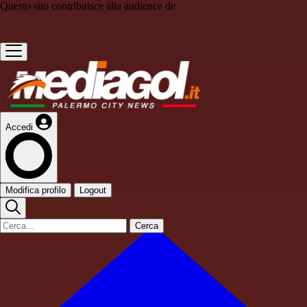
Questo sito contribuisce alla audience de
Accedi
Modifica profilo
Logout
Cerca