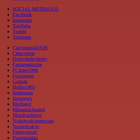
SOCIAL MEDIAGOL
Facebook
Instagram
YouTube
Twitter
Telegram
Calcionapoli1926
Cittaceleste
Derbyderbyderby
Fantamagazine
FCInter1908
Forzaroma
Golssip
Hellas1903
Ilmilanista
Juvenews
Mediagol
Milanistichannel
Mondoudinese
Notiziecalciomercato
Numericalcio
Padovasport
Pianetamilan