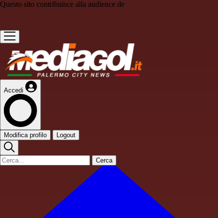
Questo sito contribuisce alla audience de
Accedi
Modifica profilo
Logout
Cerca