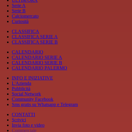
ULTIM'ORA
Serie A
Serie B
Calciomercato
Curiosità
CLASSIFICA
CLASSIFICA SERIE A
CLASSIFICA SERIE B
CALENDARIO
CALENDARIO SERIE A
CALENDARIO SERIE B
CALENDARIO PALERMO
INFO E INIZIATIVE
L'Azienda
Pubblicità
Social Network
Community Facebook
Sms gratis su Whatsapp e Telegram
CONTATTI
Scrivici
Invia foto e video
Commerciale