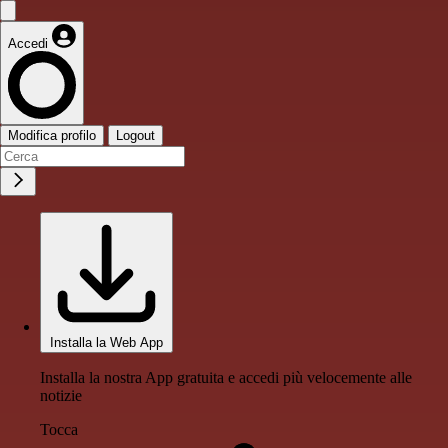
Accedi
Modifica profilo
Logout
Installa la Web App
Installa la nostra App gratuita e accedi più velocemente alle
notizie
Tocca