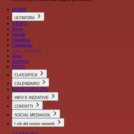
HOME
ULTIM'ORA
VIDEO
News
Pagelle
Classifica
Calendario
Tutti i sondaggi
Rosa
Archivio
FOTO
CLASSIFICA
CALENDARIO
RISULTATI LIVE
INFO E INIZIATIVE
CONTATTI
SOCIAL MEDIAGOL
I siti del nostro network