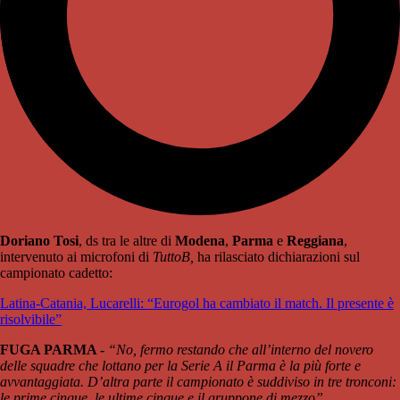
Doriano Tosi
, ds tra le altre di
Modena
,
Parma
e
Reggiana
,
intervenuto ai microfoni di
TuttoB,
ha rilasciato dichiarazioni sul
campionato cadetto:
Latina-Catania, Lucarelli: “Eurogol ha cambiato il match. Il presente è
risolvibile”
FUGA PARMA -
“No, fermo restando che all’interno del novero
delle squadre che lottano per la Serie A il Parma è la più forte e
avvantaggiata. D’altra parte il campionato è suddiviso in tre tronconi:
le prime cinque, le ultime cinque e il gruppone di mezzo”.