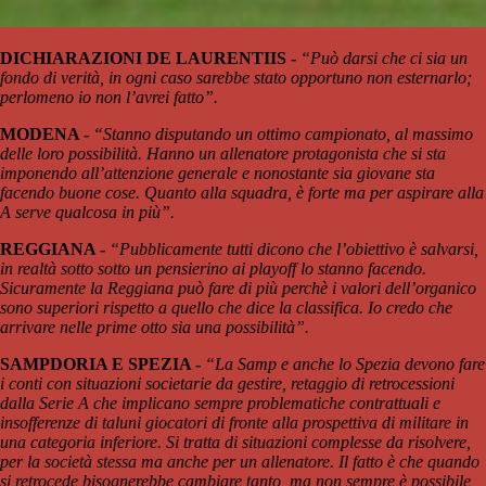
DICHIARAZIONI DE LAURENTIIS -
“Può darsi che ci sia un
fondo di verità, in ogni caso sarebbe stato opportuno non esternarlo;
perlomeno io non l’avrei fatto”.
MODENA -
“Stanno disputando un ottimo campionato, al massimo
delle loro possibilità. Hanno un allenatore protagonista che si sta
imponendo all’attenzione generale e nonostante sia giovane sta
facendo buone cose. Quanto alla squadra, è forte ma per aspirare alla
A serve qualcosa in più”.
REGGIANA -
“Pubblicamente tutti dicono che l’obiettivo è salvarsi,
in realtà sotto sotto un pensierino ai playoff lo stanno facendo.
Sicuramente la Reggiana può fare di più perchè i valori dell’organico
sono superiori rispetto a quello che dice la classifica. Io credo che
arrivare nelle prime otto sia una possibilità”.
SAMPDORIA E SPEZIA -
“La Samp e anche lo Spezia devono fare
i conti con situazioni societarie da gestire, retaggio di retrocessioni
dalla Serie A che implicano sempre problematiche contrattuali e
insofferenze di taluni giocatori di fronte alla prospettiva di militare in
una categoria inferiore. Si tratta di situazioni complesse da risolvere,
per la società stessa ma anche per un allenatore. Il fatto è che quando
si retrocede bisognerebbe cambiare tanto, ma non sempre è possibile