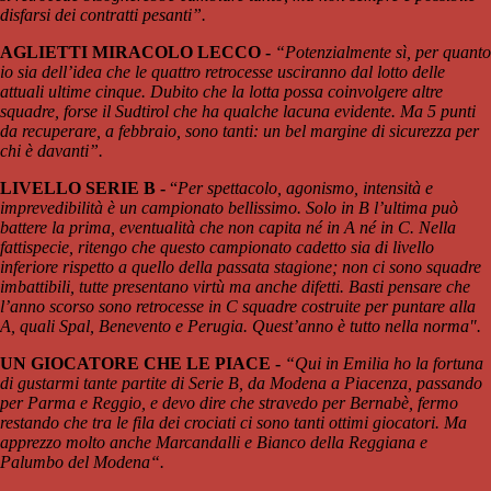
disfarsi dei contratti pesanti”.
AGLIETTI MIRACOLO LECCO -
“Potenzialmente sì, per quanto
io sia dell’idea che le quattro retrocesse usciranno dal lotto delle
attuali ultime cinque. Dubito che la lotta possa coinvolgere altre
squadre, forse il Sudtirol che ha qualche lacuna evidente. Ma 5 punti
da recuperare, a febbraio, sono tanti: un bel margine di sicurezza per
chi è davanti”.
LIVELLO SERIE B -
“
Per spettacolo, agonismo, intensità e
imprevedibilità è un campionato bellissimo. Solo in B l’ultima può
battere la prima, eventualità che non capita né in A né in C. Nella
fattispecie, ritengo che questo campionato cadetto sia di livello
inferiore rispetto a quello della passata stagione; non ci sono squadre
imbattibili, tutte presentano virtù ma anche difetti. Basti pensare che
l’anno scorso sono retrocesse in C squadre costruite per puntare alla
A, quali Spal, Benevento e Perugia. Quest’anno è tutto nella norma".
UN GIOCATORE CHE LE PIACE -
“Qui in Emilia ho la fortuna
di gustarmi tante partite di Serie B, da Modena a Piacenza, passando
per Parma e Reggio, e devo dire che stravedo per Bernabè, fermo
restando che tra le fila dei crociati ci sono tanti ottimi giocatori. Ma
apprezzo molto anche Marcandalli e Bianco della Reggiana e
Palumbo del Modena“.