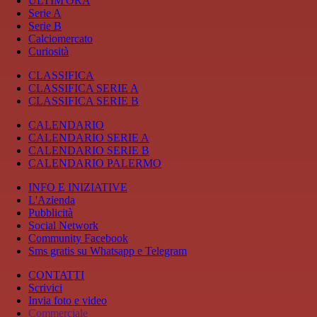
ULTIM'ORA
Serie A
Serie B
Calciomercato
Curiosità
CLASSIFICA
CLASSIFICA SERIE A
CLASSIFICA SERIE B
CALENDARIO
CALENDARIO SERIE A
CALENDARIO SERIE B
CALENDARIO PALERMO
INFO E INIZIATIVE
L'Azienda
Pubblicità
Social Network
Community Facebook
Sms gratis su Whatsapp e Telegram
CONTATTI
Scrivici
Invia foto e video
Commerciale