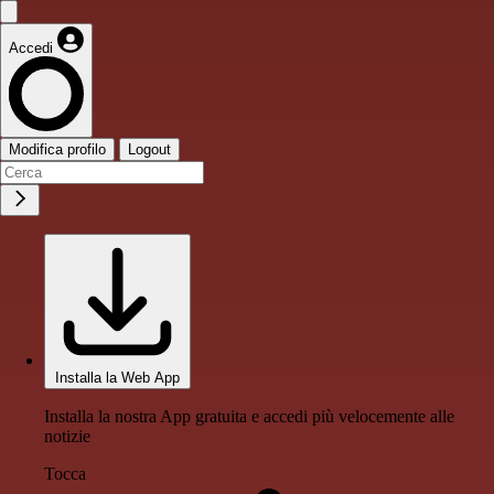
Accedi
Modifica profilo
Logout
Installa la Web App
Installa la nostra App gratuita e accedi più velocemente alle
notizie
Tocca