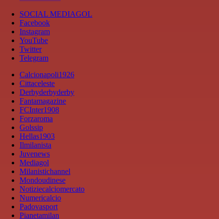
SOCIAL MEDIAGOL
Facebook
Instagram
YouTube
Twitter
Telegram
Calcionapoli1926
Cittaceleste
Derbyderbyderby
Fantamagazine
FCInter1908
Forzaroma
Golssip
Hellas1903
Ilmilanista
Juvenews
Mediagol
Milanistichannel
Mondoudinese
Notiziecalciomercato
Numericalcio
Padovasport
Pianetamilan