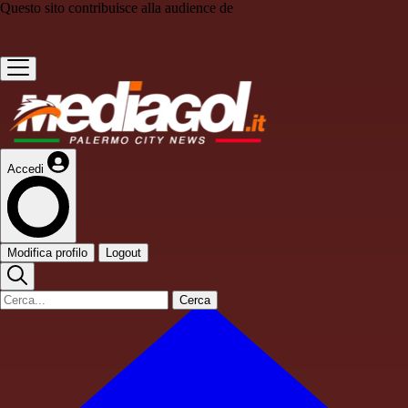
Questo sito contribuisce alla audience de
Accedi
Modifica profilo
Logout
Cerca