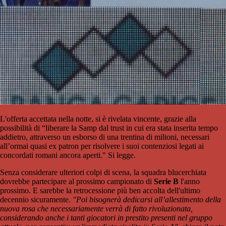
L'offerta accettata nella notte, si è rivelata vincente, grazie alla
possibilità di “liberare la Samp dal trust in cui era stata inserita tempo
addietro, attraverso un esborso di una trentina di milioni, necessari
all’ormai quasi ex patron per risolvere i suoi contenziosi legati ai
concordati romani ancora aperti." Si legge.
Senza considerare ulteriori colpi di scena, la squadra blucerchiata
dovrebbe partecipare al prossimo campionato di
Serie B
l'anno
prossimo. E sarebbe la retrocessione più ben accolta dell'ultimo
decennio sicuramente.
"Poi bisognerà dedicarsi all’allestimento della
nuova rosa che necessariamente verrà di fatto rivoluzionata,
considerando anche i tanti giocatori in prestito presenti nel gruppo