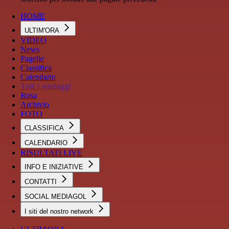
HOME
ULTIM'ORA
VIDEO
News
Pagelle
Classifica
Calendario
Tutti i sondaggi
Rosa
Archivio
FOTO
CLASSIFICA
CALENDARIO
RISULTATI LIVE
INFO E INIZIATIVE
CONTATTI
SOCIAL MEDIAGOL
I siti del nostro network