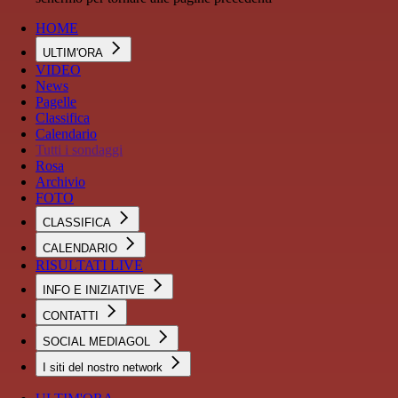
HOME
ULTIM'ORA
VIDEO
News
Pagelle
Classifica
Calendario
Tutti i sondaggi
Rosa
Archivio
FOTO
CLASSIFICA
CALENDARIO
RISULTATI LIVE
INFO E INIZIATIVE
CONTATTI
SOCIAL MEDIAGOL
I siti del nostro network