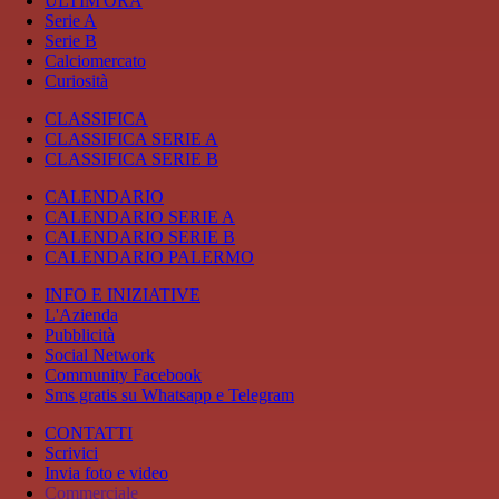
ULTIM'ORA
Serie A
Serie B
Calciomercato
Curiosità
CLASSIFICA
CLASSIFICA SERIE A
CLASSIFICA SERIE B
CALENDARIO
CALENDARIO SERIE A
CALENDARIO SERIE B
CALENDARIO PALERMO
INFO E INIZIATIVE
L'Azienda
Pubblicità
Social Network
Community Facebook
Sms gratis su Whatsapp e Telegram
CONTATTI
Scrivici
Invia foto e video
Commerciale