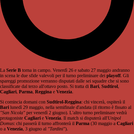
La
Serie B
torna in campo. Venerdì 26 e sabato 27 maggio andranno
in scena le due sfide valevoli per il turno preliminare dei
playoff
. Gli
spareggi promozione verranno disputati dalle sei squadre che si sono
classificate dal terzo all'ottavo posto. Si tratta di
Bari
,
Sudtirol
,
Cagliari
,
Parma
,
Reggina
e
Venezia
.
Si comincia domani con
Sudtirol-Reggina
: chi vincerà, ospiterà il
Bari
lunedì 29 maggio, nella semifinale d'andata (il ritorno è fissato al
"San Nicola"
per venerdì 2 giugno). L'altro turno preliminare vedrà
protagoniste
Cagliari
e
Venezia
. Il match si disputerà all'
Unipol
Domus
: chi passerà il turno affronterà il
Parma
(30 maggio a
Cagliari
o a
Venezia
, 3 giugno al
"Tardini"
).