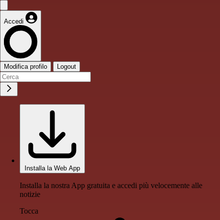
Accedi
Modifica profilo
Logout
Installa la Web App
Installa la nostra App gratuita e accedi più velocemente alle
notizie
Tocca