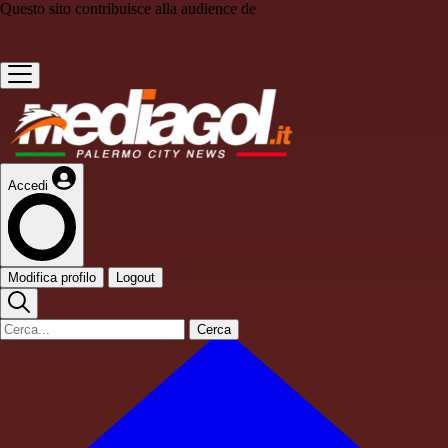
Questo sito contribuisce alla audience de
Accedi
Modifica profilo
Logout
Cerca