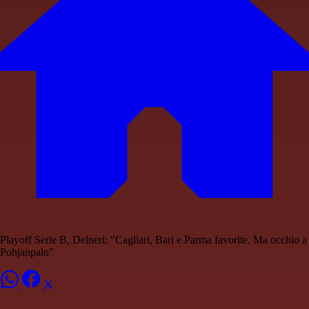
Playoff Serie B, Delneri: "Cagliari, Bari e Parma favorite. Ma occhio a
Pohjanpalo"