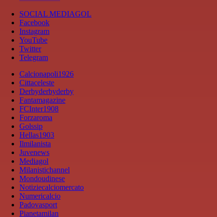
SOCIAL MEDIAGOL
Facebook
Instagram
YouTube
Twitter
Telegram
Calcionapoli1926
Cittaceleste
Derbyderbyderby
Fantamagazine
FCInter1908
Forzaroma
Golssip
Hellas1903
Ilmilanista
Juvenews
Mediagol
Milanistichannel
Mondoudinese
Notiziecalciomercato
Numericalcio
Padovasport
Pianetamilan