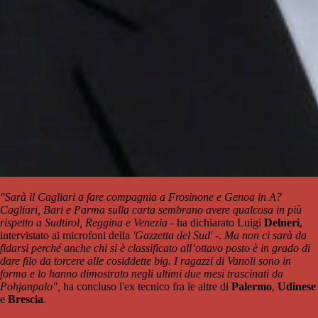
"Sarà il Cagliari a fare compagnia a Frosinone e Genoa in A?
Cagliari, Bari e Parma sulla carta sembrano avere qualcosa in più
rispetto a Sudtirol, Reggina e Venezia
- ha dichiarato Luigi
Delneri
,
intervistato ai microfoni della
'Gazzetta del Sud'
-.
Ma non ci sarà da
fidarsi perché anche chi si è classificato all’ottavo posto è in grado di
dare filo da torcere alle cosiddette big. I ragazzi di Vanoli sono in
forma e lo hanno dimostrato negli ultimi due mesi trascinati da
Pohjanpalo",
ha concluso l'ex tecnico fra le altre di
Palermo
,
Udinese
e
Brescia
.