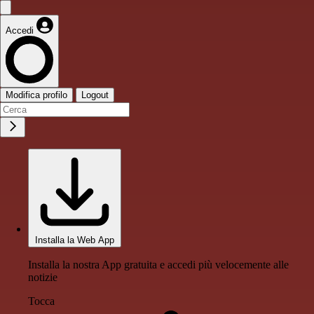
Accedi
Modifica profilo
Logout
Installa la Web App
Installa la nostra App gratuita e accedi più velocemente alle
notizie
Tocca