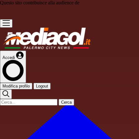
Questo sito contribuisce alla audience de
Accedi
Modifica profilo
Logout
Cerca