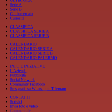
ULTIM'ORA
Serie A
Serie B
Calciomercato
Curiosità
CLASSIFICA
CLASSIFICA SERIE A
CLASSIFICA SERIE B
CALENDARIO
CALENDARIO SERIE A
CALENDARIO SERIE B
CALENDARIO PALERMO
INFO E INIZIATIVE
L'Azienda
Pubblicità
Social Network
Community Facebook
Sms gratis su Whatsapp e Telegram
CONTATTI
Scrivici
Invia foto e video
Commerciale