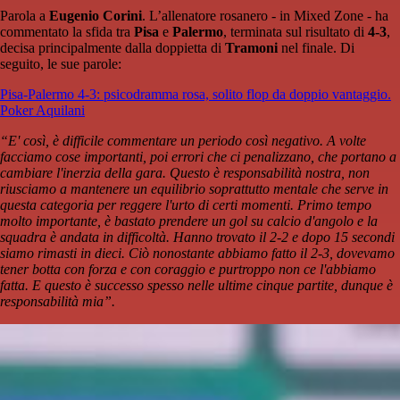
Parola a
Eugenio Corini
. L’allenatore rosanero - in Mixed Zone - ha
commentato la sfida tra
Pisa
e
Palermo
, terminata sul risultato di
4-3
,
decisa principalmente dalla doppietta di
Tramoni
nel finale. Di
seguito, le sue parole:
Pisa-Palermo 4-3: psicodramma rosa, solito flop da doppio vantaggio.
Poker Aquilani
“E' così, è difficile commentare un periodo così negativo. A volte
facciamo cose importanti, poi errori che ci penalizzano, che portano a
cambiare l'inerzia della gara. Questo è responsabilità nostra, non
riusciamo a mantenere un equilibrio soprattutto mentale che serve in
questa categoria per reggere l'urto di certi momenti. Primo tempo
molto importante, è bastato prendere un gol su calcio d'angolo e la
squadra è andata in difficoltà. Hanno trovato il 2-2 e dopo 15 secondi
siamo rimasti in dieci. Ciò nonostante abbiamo fatto il 2-3, dovevamo
tener botta con forza e con coraggio e purtroppo non ce l'abbiamo
fatta. E questo è successo spesso nelle ultime cinque partite, dunque è
responsabilità mia”.