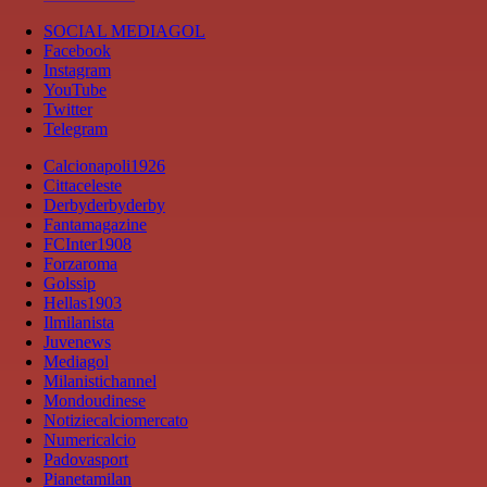
SOCIAL MEDIAGOL
Facebook
Instagram
YouTube
Twitter
Telegram
Calcionapoli1926
Cittaceleste
Derbyderbyderby
Fantamagazine
FCInter1908
Forzaroma
Golssip
Hellas1903
Ilmilanista
Juvenews
Mediagol
Milanistichannel
Mondoudinese
Notiziecalciomercato
Numericalcio
Padovasport
Pianetamilan