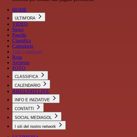
HOME
ULTIM'ORA
VIDEO
News
Pagelle
Classifica
Calendario
Tutti i sondaggi
Rosa
Archivio
FOTO
CLASSIFICA
CALENDARIO
RISULTATI LIVE
INFO E INIZIATIVE
CONTATTI
SOCIAL MEDIAGOL
I siti del nostro network