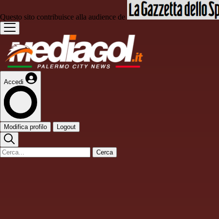
Questo sito contribuisce alla audience de
Accedi
Modifica profilo
Logout
Cerca