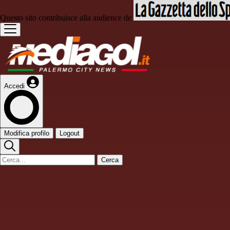
Questo sito contribuisce alla audience de
Accedi
Modifica profilo
Logout
Cerca