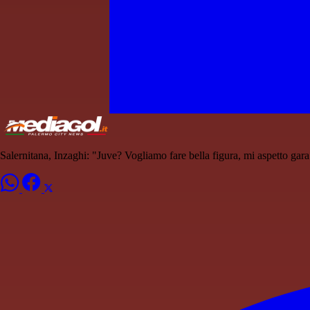
Salernitana, Inzaghi: "Juve? Vogliamo fare bella figura, mi aspetto gara