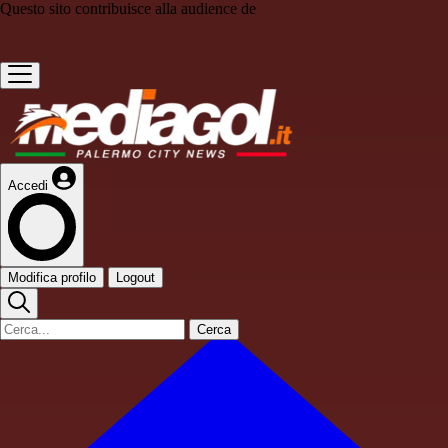
Questo sito contribuisce alla audience de
Accedi
Modifica profilo
Logout
Cerca