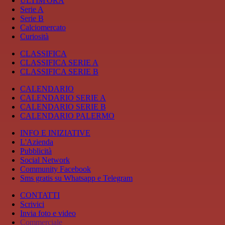
ULTIM'ORA
Serie A
Serie B
Calciomercato
Curiosità
CLASSIFICA
CLASSIFICA SERIE A
CLASSIFICA SERIE B
CALENDARIO
CALENDARIO SERIE A
CALENDARIO SERIE B
CALENDARIO PALERMO
INFO E INIZIATIVE
L'Azienda
Pubblicità
Social Network
Community Facebook
Sms gratis su Whatsapp e Telegram
CONTATTI
Scrivici
Invia foto e video
Commerciale