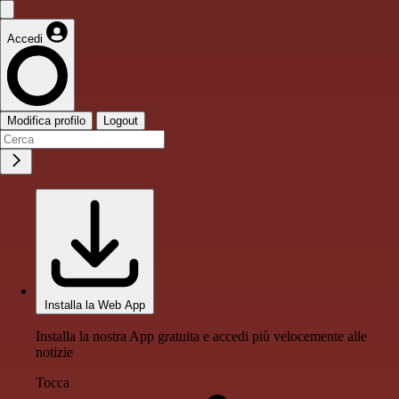
Accedi
Modifica profilo
Logout
Installa la Web App
Installa la nostra App gratuita e accedi più velocemente alle
notizie
Tocca