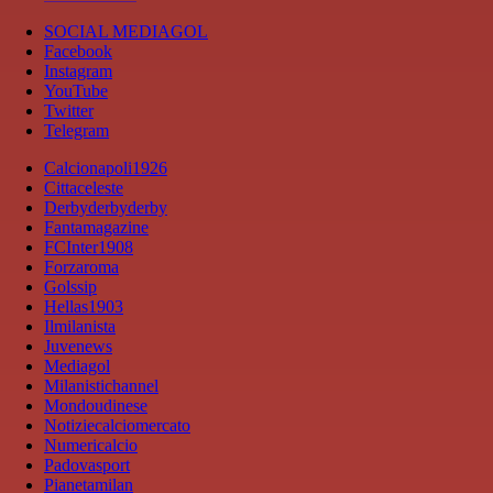
SOCIAL MEDIAGOL
Facebook
Instagram
YouTube
Twitter
Telegram
Calcionapoli1926
Cittaceleste
Derbyderbyderby
Fantamagazine
FCInter1908
Forzaroma
Golssip
Hellas1903
Ilmilanista
Juvenews
Mediagol
Milanistichannel
Mondoudinese
Notiziecalciomercato
Numericalcio
Padovasport
Pianetamilan