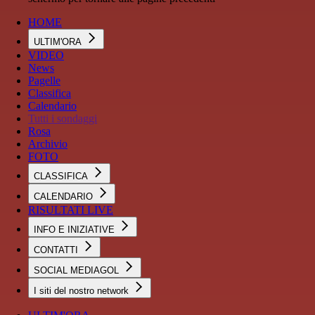
HOME
ULTIM'ORA
VIDEO
News
Pagelle
Classifica
Calendario
Tutti i sondaggi
Rosa
Archivio
FOTO
CLASSIFICA
CALENDARIO
RISULTATI LIVE
INFO E INIZIATIVE
CONTATTI
SOCIAL MEDIAGOL
I siti del nostro network