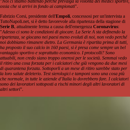
"
Noi ci stiamo battendo perché prevalga la volontà dei medici sportivi,
ossia che si arrivi in fondo ai campionati
".
Fabrizio Corsi, presidente dell'
Empoli
, concessosi per un'intervista a
TuttoNapoli.net, si è detto favorevole alla ripartenza della stagione di
Serie B
, attualmente ferma a causa dell'emergenza
Coronavirus
:
"
Adesso ci sono le condizioni di giocare. La Serie A sta definendo la
ripartenza, se giocano nei paesi meno evoluti di noi, non vedo perché
noi dobbiamo rimanere dietro. La Germania è ripartita prima di tutti,
ha proposto il suo calcio in 160 paesi, si è presa come sempre un bel
vantaggio sportivo e soprattutto economico. I protocolli? Sono
attuabili, non credo siano troppo onerosi per le società. Semmai vedo
il ritiro una cosa forzata per i calciatori che già vengono da due mesi
di quarantena forzata. Sottoporli a un mese di ritiro sarebbe stato per
la loro salute deleterio. Test sierologici e tamponi sono una cosa più
che normale, in tutte le aziende d’Italia lo dovrebbero fare. I calciatori
sono dei lavoratori sottoposti a rischi minori degli altri lavoratori di
altri settori
”.