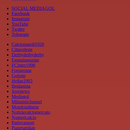
SOCIAL MEDIAGOL
Facebook
Instagram
YouTube
Twitter
Telegram
Calcionapoli1926
Cittaceleste
Derbyderbyderby
Fantamagazine
FCInter1908
Forzaroma
Golssip
Hellas1903
Ilmilanista
Juvenews
Mediagol
Milanistichannel
Mondoudinese
Notiziecalciomercato
Numericalcio
Padovasport
Pianetamilan