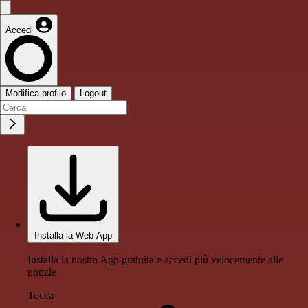
Accedi
Modifica profilo
Logout
Installa la Web App
Installa la nostra App gratuita e accedi più velocemente alle
notizie
Tocca