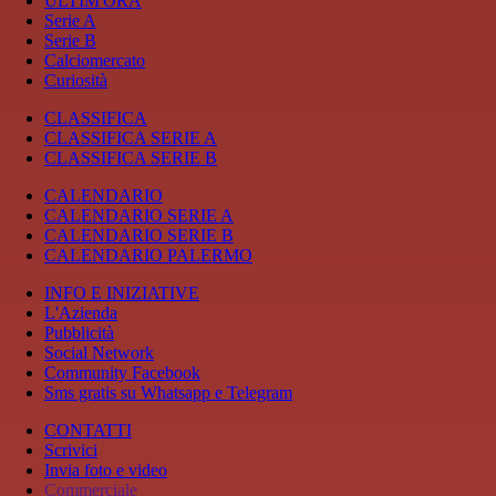
ULTIM'ORA
Serie A
Serie B
Calciomercato
Curiosità
CLASSIFICA
CLASSIFICA SERIE A
CLASSIFICA SERIE B
CALENDARIO
CALENDARIO SERIE A
CALENDARIO SERIE B
CALENDARIO PALERMO
INFO E INIZIATIVE
L'Azienda
Pubblicità
Social Network
Community Facebook
Sms gratis su Whatsapp e Telegram
CONTATTI
Scrivici
Invia foto e video
Commerciale