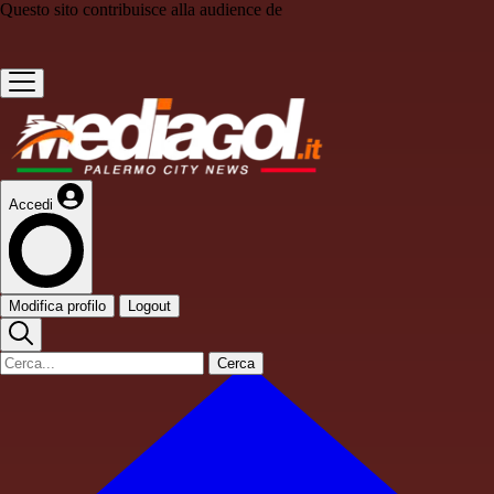
Questo sito contribuisce alla audience de
Accedi
Modifica profilo
Logout
Cerca