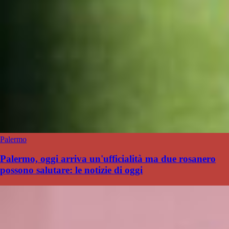
Palermo
Palermo, oggi arriva un'ufficialità ma due rosanero
possono salutare: le notizie di oggi