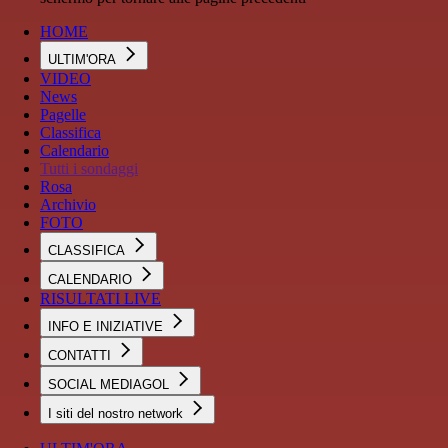
HOME
ULTIM'ORA
VIDEO
News
Pagelle
Classifica
Calendario
Tutti i sondaggi
Rosa
Archivio
FOTO
CLASSIFICA
CALENDARIO
RISULTATI LIVE
INFO E INIZIATIVE
CONTATTI
SOCIAL MEDIAGOL
I siti del nostro network