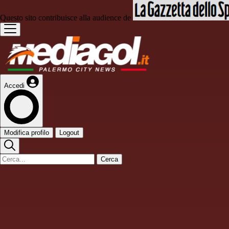
Questo sito contribuisce alla audience de
Accedi
Modifica profilo
Logout
Cerca