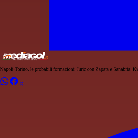
Napoli-Torino, le probabili formazioni: Juric con Zapata e Sanabria. Kv