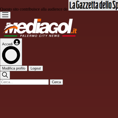
Questo sito contribuisce alla audience de
Accedi
Modifica profilo
Logout
Cerca