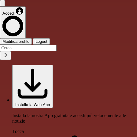
Accedi
Modifica profilo
Logout
Installa la Web App
Installa la nostra App gratuita e accedi più velocemente alle
notizie
Tocca