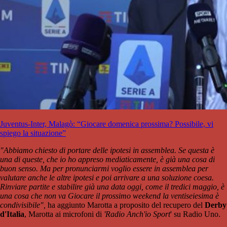
Juventus-Inter, Malagò: “Giocare domenica prossima? Possibile, vi
spiego la situazione”
"Abbiamo chiesto di portare delle ipotesi in assemblea. Se questa è
una di queste, che io ho appreso mediaticamente, è già una cosa di
buon senso. Ma per pronunciarmi voglio essere in assemblea per
valutare anche le altre ipotesi e poi arrivare a una soluzione coesa.
Rinviare partite e stabilire già una data oggi, come il tredici maggio, è
una cosa che non va Giocare il prossimo weekend la ventiseiesima è
condivisibile",
ha aggiunto Marotta a proposito del recupero del
Derby
d'Italia
, Marotta ai microfoni di
'Radio Anch'io Sport
' su Radio Uno.