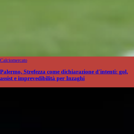
Calciomercato
Palermo, Strefezza come dichiarazione d'intenti: gol,
assist e imprevedibilità per Inzaghi