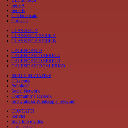
ULTIM'ORA
Serie A
Serie B
Calciomercato
Curiosità
CLASSIFICA
CLASSIFICA SERIE A
CLASSIFICA SERIE B
CALENDARIO
CALENDARIO SERIE A
CALENDARIO SERIE B
CALENDARIO PALERMO
INFO E INIZIATIVE
L'Azienda
Pubblicità
Social Network
Community Facebook
Sms gratis su Whatsapp e Telegram
CONTATTI
Scrivici
Invia foto e video
Commerciale