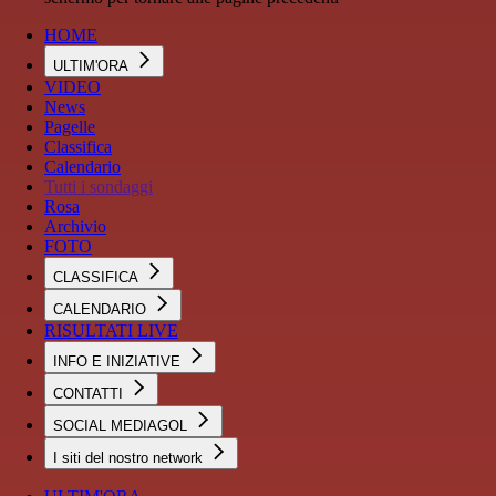
HOME
ULTIM'ORA
VIDEO
News
Pagelle
Classifica
Calendario
Tutti i sondaggi
Rosa
Archivio
FOTO
CLASSIFICA
CALENDARIO
RISULTATI LIVE
INFO E INIZIATIVE
CONTATTI
SOCIAL MEDIAGOL
I siti del nostro network