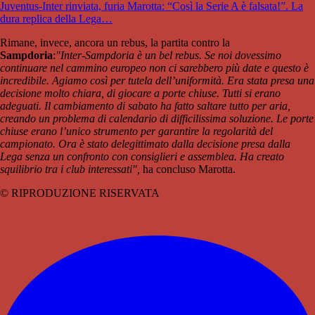
Juventus-Inter rinviata, furia Marotta: “Così la Serie A è falsata!”. La
dura replica della Lega…
Rimane, invece, ancora un rebus, la partita contro la
Sampdoria
:
"Inter-Sampdoria è un bel rebus. Se noi dovessimo
continuare nel cammino europeo non ci sarebbero più date e questo è
incredibile.
Agiamo così per tutela dell’uniformità. Era stata presa una
decisione molto chiara, di giocare a porte chiuse. Tutti si erano
adeguati. Il cambiamento di sabato ha fatto saltare tutto per aria,
creando un problema di calendario di difficilissima soluzione. Le porte
chiuse erano l’unico strumento per garantire la regolarità del
campionato. Ora è stato delegittimato dalla decisione presa dalla
Lega senza un confronto con consiglieri e assemblea. Ha creato
squilibrio tra i club interessati",
ha concluso Marotta.
© RIPRODUZIONE RISERVATA