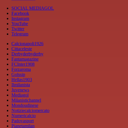
SOCIAL MEDIAGOL
Facebook
Instagram
YouTube
Twitter
Telegram
Calcionapoli1926
Cittaceleste
Derbyderbyderby
Fantamagazine
FCInter1908
Forzaroma
Golssip
Hellas1903
Ilmilanista
Juvenews
Mediagol
Milanistichannel
Mondoudinese
Notiziecalciomercato
Numericalcio
Padovasport
Pianetamilan