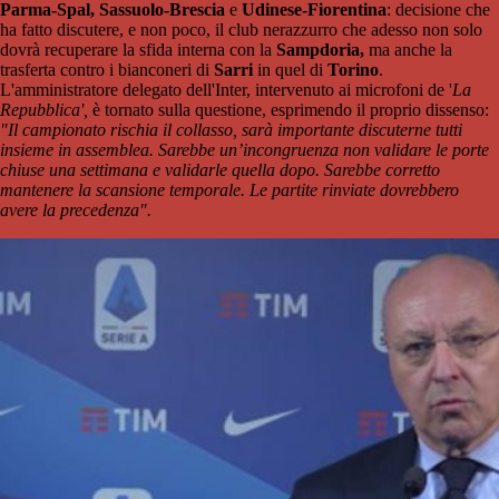
Parma-Spal, Sassuolo-Brescia
e
Udinese-Fiorentina
: decisione che
ha fatto discutere, e non poco, il club nerazzurro che adesso non solo
dovrà recuperare la sfida interna con la
Sampdoria,
ma anche la
trasferta contro i bianconeri di
Sarri
in quel di
Torino
.
L'amministratore delegato dell'Inter, intervenuto ai microfoni de '
La
Repubblica',
è tornato sulla questione, esprimendo il proprio dissenso:
"
Il campionato rischia il collasso, sarà importante discuterne tutti
insieme in assemblea. Sarebbe un’incongruenza non validare le porte
chiuse una settimana e validarle quella dopo. Sarebbe corretto
mantenere la scansione temporale. Le partite rinviate dovrebbero
avere la precedenza".