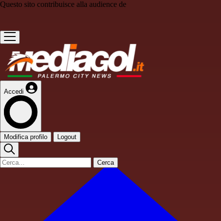
Questo sito contribuisce alla audience de
Accedi
Modifica profilo
Logout
Cerca