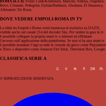
ROMA (4-3-3):
Svilar; Celik/Kristensen, Mancini, Ndicka, Angelino;
Bove, Cristante, Pellegrini; Dybala/Baldanzi, Abraham, El Shaarawy.
Allenatore: De Rossi.
DOVE VEDERE EMPOLI-ROMA IN TV
La sfida tra Empoli e Roma verrà trasmessa in esclusiva su DAZN,
visibile anche sul canale 214 del decoder Sky. Per vedere la gara in tv
è possibile collegare la propria smart tv a internet ed effettuare
l’accesso sull’applicazione della piattaforma. Se non si ha una smart tv
è possibile installare l’app su tutte le console da gioco come Playstation
e Xbox o dispositivi come Amazon Fire Stick, Timvision Box, Google.
CLASSIFICA SERIE A
G
V
N
P
DR
Pt.
© RIPRODUZIONE RISERVATA