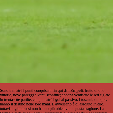
Sono trentatré i punti conquistati fin qui dall'
Empoli
, frutto di otto
vittorie, nove pareggi e venti sconfitte; appena ventisette le reti siglate
in trentasette partite, cinquantatré i gol al passivo. I toscani, dunque,
hanno il destino nelle loro mani. L'avversario è di assoluto livello,
tuttavia i giallorossi non hanno più obiettivi in questa stagione. La