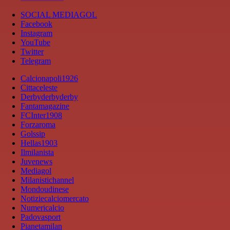
SOCIAL MEDIAGOL
Facebook
Instagram
YouTube
Twitter
Telegram
Calcionapoli1926
Cittaceleste
Derbyderbyderby
Fantamagazine
FCInter1908
Forzaroma
Golssip
Hellas1903
Ilmilanista
Juvenews
Mediagol
Milanistichannel
Mondoudinese
Notiziecalciomercato
Numericalcio
Padovasport
Pianetamilan