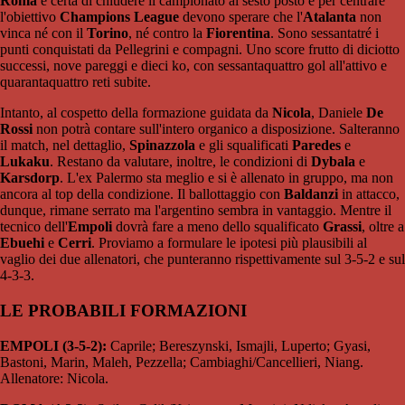
Roma
è certa di chiudere il campionato al sesto posto e per centrare
l'obiettivo
Champions League
devono sperare che l'
Atalanta
non
vinca né con il
Torino
, né contro la
Fiorentina
. Sono sessantatré i
punti conquistati da Pellegrini e compagni. Uno score frutto di diciotto
successi, nove pareggi e dieci ko, con sessantaquattro gol all'attivo e
quarantaquattro reti subite.
Intanto, al cospetto della formazione guidata da
Nicola
, Daniele
De
Rossi
non potrà contare sull'intero organico a disposizione. Salteranno
il match, nel dettaglio,
Spinazzola
e gli squalificati
Paredes
e
Lukaku
. Restano da valutare, inoltre, le condizioni di
Dybala
e
Karsdorp
. L'ex Palermo sta meglio e si è allenato in gruppo, ma non
ancora al top della condizione. Il ballottaggio con
Baldanzi
in attacco,
dunque, rimane serrato ma l'argentino sembra in vantaggio. Mentre il
tecnico dell'
Empoli
dovrà fare a meno dello squalificato
Grassi
, oltre a
Ebuehi
e
Cerri
. Proviamo a formulare le ipotesi più plausibili al
vaglio dei due allenatori, che punteranno rispettivamente sul 3-5-2 e sul
4-3-3.
LE PROBABILI FORMAZIONI
EMPOLI (3-5-2):
Caprile; Bereszynski, Ismajli, Luperto; Gyasi,
Bastoni, Marin, Maleh, Pezzella; Cambiaghi/Cancellieri, Niang.
Allenatore: Nicola.