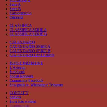
ULTIM'ORA
Serie A
Serie B
Calciomercato
Curiosità
CLASSIFICA
CLASSIFICA SERIE A
CLASSIFICA SERIE B
CALENDARIO
CALENDARIO SERIE A
CALENDARIO SERIE B
CALENDARIO PALERMO
INFO E INIZIATIVE
L'Azienda
Pubblicità
Social Network
Community Facebook
Sms gratis su Whatsapp e Telegram
CONTATTI
Scrivici
Invia foto e video
Commerciale