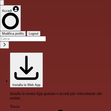
Accedi
Modifica profilo
Logout
Installa la Web App
Installa la nostra App gratuita e accedi più velocemente alle
notizie
Tocca