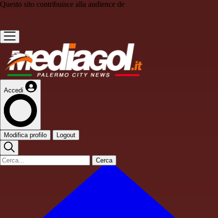
Questo sito contribuisce alla audience de
Accedi
Modifica profilo
Logout
Cerca