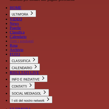
HOME
ULTIM'ORA
VIDEO
News
Pagelle
Classifica
Calendario
Tutti i sondaggi
Rosa
Archivio
FOTO
CLASSIFICA
CALENDARIO
RISULTATI LIVE
INFO E INIZIATIVE
CONTATTI
SOCIAL MEDIAGOL
I siti del nostro network