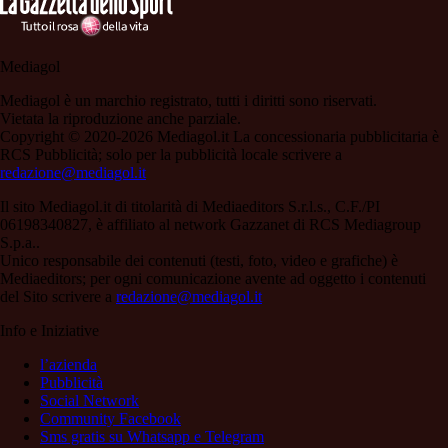
Mediagol
Mediagol è un marchio registrato, tutti i diritti sono riservati.
Vietata la riproduzione anche parziale.
Copyright © 2020-2026 Mediagol.it La concessionaria pubblicitaria è
RCS Pubblicità; solo per la pubblicità locale scrivere a
redazione@mediagol.it
Il sito Mediagol.it di titolarità di Mediaeditors S.r.l.s., C.F./PI
06198340827, è affiliato al network Gazzanet di RCS Mediagroup
S.p.a..
Unico responsabile dei contenuti (testi, foto, video e grafiche) è
Mediaeditors; per ogni comunicazione avente ad oggetto i contenuti
del Sito scrivere a
redazione@mediagol.it
Info e Iniziative
l’azienda
Pubblicità
Social Network
Community Facebook
Sms gratis su Whatsapp e Telegram