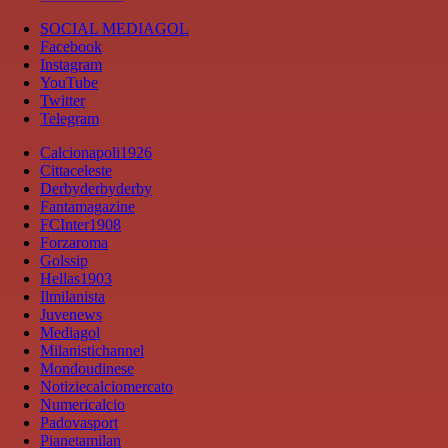
SOCIAL MEDIAGOL
Facebook
Instagram
YouTube
Twitter
Telegram
Calcionapoli1926
Cittaceleste
Derbyderbyderby
Fantamagazine
FCInter1908
Forzaroma
Golssip
Hellas1903
Ilmilanista
Juvenews
Mediagol
Milanistichannel
Mondoudinese
Notiziecalciomercato
Numericalcio
Padovasport
Pianetamilan