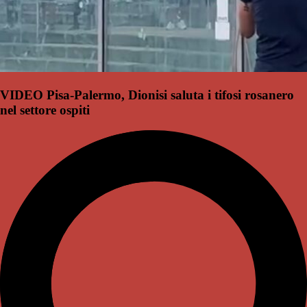
VIDEO Pisa-Palermo, Dionisi saluta i tifosi rosanero
nel settore ospiti