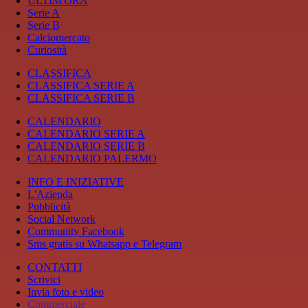
ULTIM'ORA
Serie A
Serie B
Calciomercato
Curiosità
CLASSIFICA
CLASSIFICA SERIE A
CLASSIFICA SERIE B
CALENDARIO
CALENDARIO SERIE A
CALENDARIO SERIE B
CALENDARIO PALERMO
INFO E INIZIATIVE
L'Azienda
Pubblicità
Social Network
Community Facebook
Sms gratis su Whatsapp e Telegram
CONTATTI
Scrivici
Invia foto e video
Commerciale