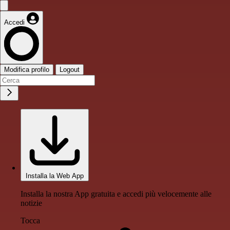
Accedi
Modifica profilo
Logout
Installa la Web App
Installa la nostra App gratuita e accedi più velocemente alle
notizie
Tocca