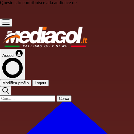
Questo sito contribuisce alla audience de
Accedi
Modifica profilo
Logout
Cerca