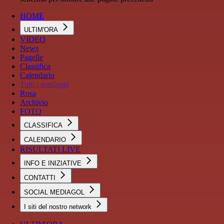
HOME
ULTIM'ORA
VIDEO
News
Pagelle
Classifica
Calendario
Tutti i sondaggi
Rosa
Archivio
FOTO
CLASSIFICA
CALENDARIO
RISULTATI LIVE
INFO E INIZIATIVE
CONTATTI
SOCIAL MEDIAGOL
I siti del nostro network