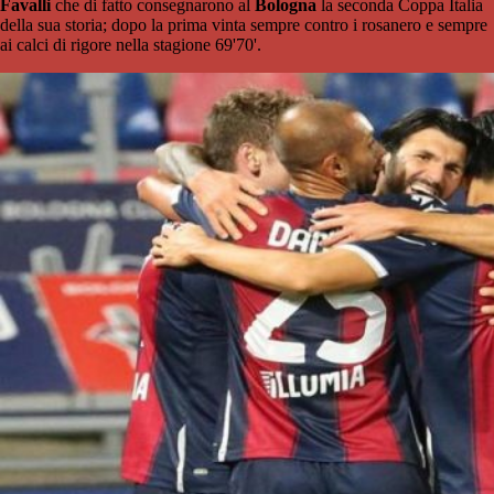
Favalli
che di fatto consegnarono al
Bologna
la seconda Coppa Italia
della sua storia; dopo la prima vinta sempre contro i rosanero e sempre
ai calci di rigore nella stagione 69'70'.