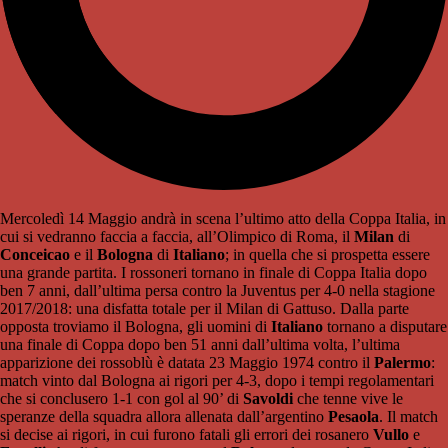
Mercoledì 14 Maggio andrà in scena l’ultimo atto della Coppa Italia, in
cui si vedranno faccia a faccia, all’Olimpico di Roma, il
Milan
di
Conceicao
e il
Bologna
di
Italiano
; in quella che si prospetta essere
una grande partita. I rossoneri tornano in finale di Coppa Italia dopo
ben 7 anni, dall’ultima persa contro la Juventus per 4-0 nella stagione
2017/2018: una disfatta totale per il Milan di Gattuso. Dalla parte
opposta troviamo il Bologna, gli uomini di
Italiano
tornano a disputare
una finale di Coppa dopo ben 51 anni dall’ultima volta, l’ultima
apparizione dei rossoblù è datata 23 Maggio 1974 contro il
Palermo
:
match vinto dal Bologna ai rigori per 4-3, dopo i tempi regolamentari
che si conclusero 1-1 con gol al 90’ di
Savoldi
che tenne vive le
speranze della squadra allora allenata dall’argentino
Pesaola
. Il match
si decise ai rigori, in cui furono fatali gli errori dei rosanero
Vullo
e