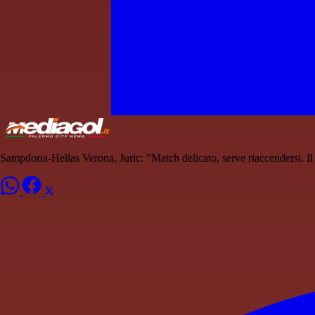
Sampdoria-Hellas Verona, Juric: "Match delicato, serve riaccendersi. 