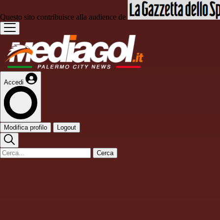
Questo sito contribuisce alla audience de
Accedi
Modifica profilo
Logout
Cerca