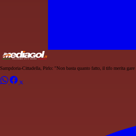
Sampdoria-Cittadella, Pirlo: "Non basta quanto fatto, il tifo merita gare