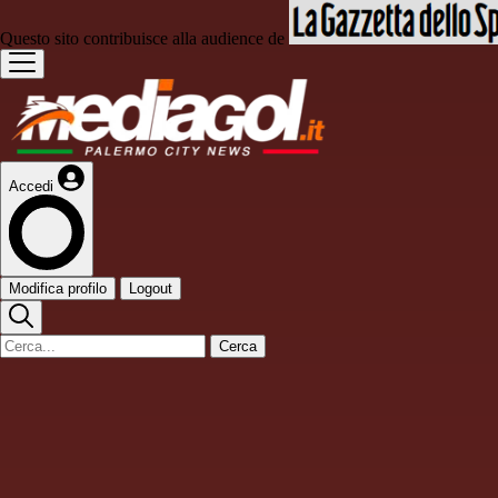
Questo sito contribuisce alla audience de
Accedi
Modifica profilo
Logout
Cerca