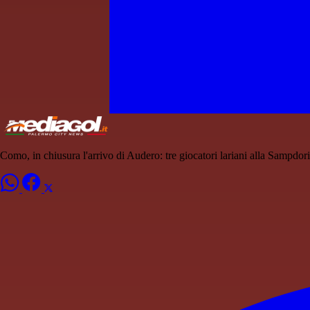
Como, in chiusura l'arrivo di Audero: tre giocatori lariani alla Sampdor