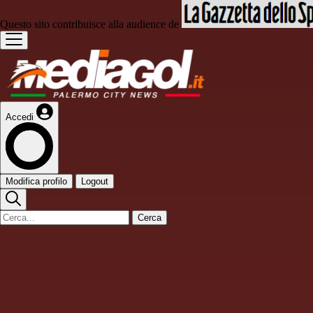
Questo sito contribuisce alla audience de
Accedi
Modifica profilo
Logout
Cerca