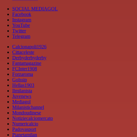
SOCIAL MEDIAGOL
Facebook
Instagram
YouTube
Twitter
Telegram
Calcionapoli1926
Cittaceleste
Derbyderbyderby
Fantamagazine
FCInter1908
Forzaroma
Golssip
Hellas1903
Ilmilanista
Juvenews
Mediagol
Milanistichannel
Mondoudinese
Notiziecalciomercato
Numericalcio
Padovasport
Pianetamilan