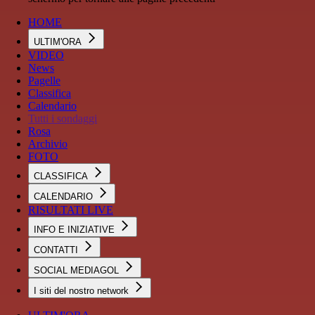
HOME
ULTIM'ORA
VIDEO
News
Pagelle
Classifica
Calendario
Tutti i sondaggi
Rosa
Archivio
FOTO
CLASSIFICA
CALENDARIO
RISULTATI LIVE
INFO E INIZIATIVE
CONTATTI
SOCIAL MEDIAGOL
I siti del nostro network