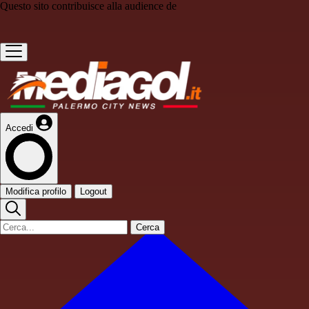
Questo sito contribuisce alla audience de
Accedi
Modifica profilo
Logout
Cerca