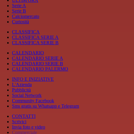
ULTIM'ORA
Serie A
Serie B
Calciomercato
Curiosità
CLASSIFICA
CLASSIFICA SERIE A
CLASSIFICA SERIE B
CALENDARIO
CALENDARIO SERIE A
CALENDARIO SERIE B
CALENDARIO PALERMO
INFO E INIZIATIVE
L'Azienda
Pubblicità
Social Network
Community Facebook
Sms gratis su Whatsapp e Telegram
CONTATTI
Scrivici
Invia foto e video
Commerciale