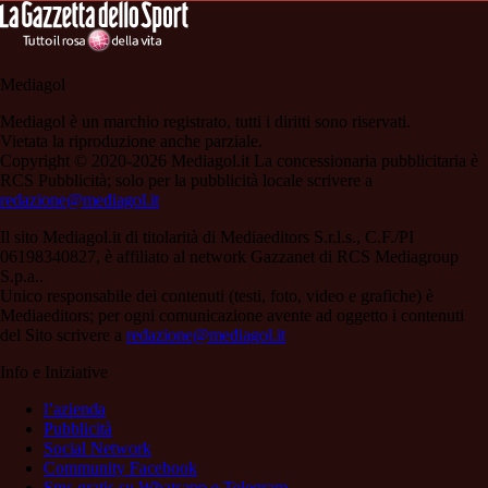
Mediagol
Mediagol è un marchio registrato, tutti i diritti sono riservati.
Vietata la riproduzione anche parziale.
Copyright © 2020-2026 Mediagol.it La concessionaria pubblicitaria è
RCS Pubblicità; solo per la pubblicità locale scrivere a
redazione@mediagol.it
Il sito Mediagol.it di titolarità di Mediaeditors S.r.l.s., C.F./PI
06198340827, è affiliato al network Gazzanet di RCS Mediagroup
S.p.a..
Unico responsabile dei contenuti (testi, foto, video e grafiche) è
Mediaeditors; per ogni comunicazione avente ad oggetto i contenuti
del Sito scrivere a
redazione@mediagol.it
Info e Iniziative
l’azienda
Pubblicità
Social Network
Community Facebook
Sms gratis su Whatsapp e Telegram