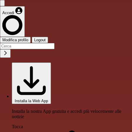
Accedi
Modifica profilo
Logout
Installa la Web App
Installa la nostra App gratuita e accedi più velocemente alle
notizie
Tocca