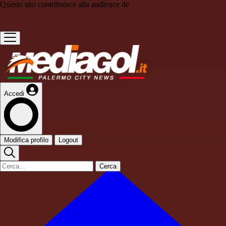
Questo sito contribuisce alla audience de
Accedi
Modifica profilo
Logout
Cerca