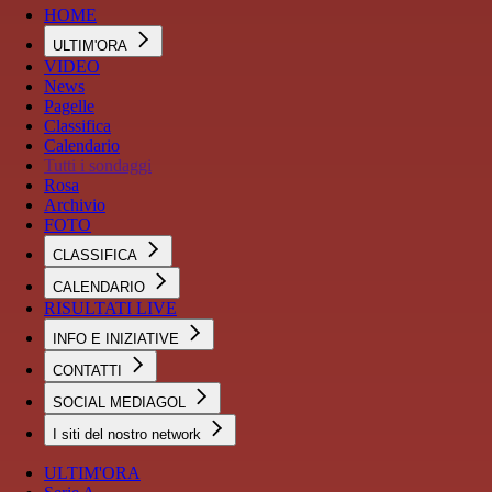
HOME
ULTIM'ORA
VIDEO
News
Pagelle
Classifica
Calendario
Tutti i sondaggi
Rosa
Archivio
FOTO
CLASSIFICA
CALENDARIO
RISULTATI LIVE
INFO E INIZIATIVE
CONTATTI
SOCIAL MEDIAGOL
I siti del nostro network
ULTIM'ORA