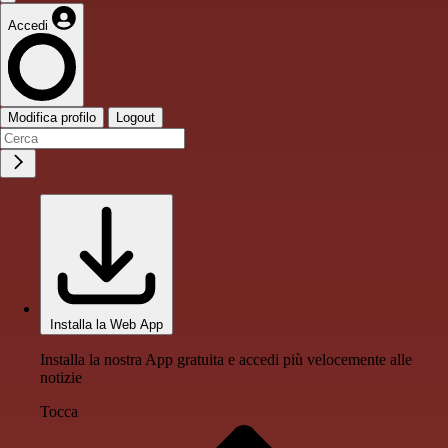
Accedi
Modifica profilo
Logout
Installa la Web App
Installa la nostra App gratuita e accedi più velocemente alle
notizie
Tocca