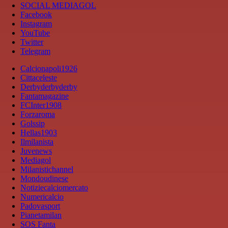
SOCIAL MEDIAGOL
Facebook
Instagram
YouTube
Twitter
Telegram
Calcionapoli1926
Cittaceleste
Derbyderbyderby
Fantamagazine
FCInter1908
Forzaroma
Golssip
Hellas1903
Ilmilanista
Juvenews
Mediagol
Milanistichannel
Mondoudinese
Notiziecalciomercato
Numericalcio
Padovasport
Pianetamilan
SOS Fanta