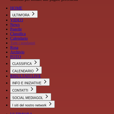
HOME
ULTIM'ORA
VIDEO
News
Pagelle
Classifica
Calendario
Tutti i sondaggi
Rosa
Archivio
FOTO
CLASSIFICA
CALENDARIO
RISULTATI LIVE
INFO E INIZIATIVE
CONTATTI
SOCIAL MEDIAGOL
I siti del nostro network