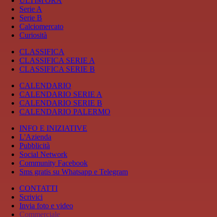
ULTIM'ORA
Serie A
Serie B
Calciomercato
Curiosità
CLASSIFICA
CLASSIFICA SERIE A
CLASSIFICA SERIE B
CALENDARIO
CALENDARIO SERIE A
CALENDARIO SERIE B
CALENDARIO PALERMO
INFO E INIZIATIVE
L'Azienda
Pubblicità
Social Network
Community Facebook
Sms gratis su Whatsapp e Telegram
CONTATTI
Scrivici
Invia foto e video
Commerciale