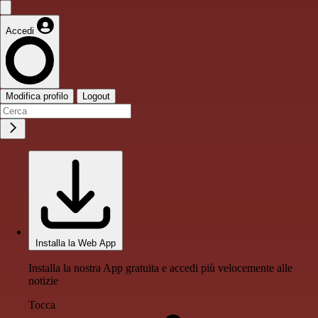
Accedi
Modifica profilo
Logout
Installa la Web App
Installa la nostra App gratuita e accedi più velocemente alle
notizie
Tocca