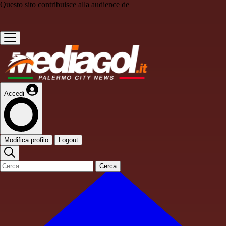
Questo sito contribuisce alla audience de
Accedi
Modifica profilo
Logout
Cerca