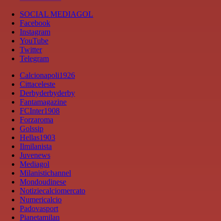
SOCIAL MEDIAGOL
Facebook
Instagram
YouTube
Twitter
Telegram
Calcionapoli1926
Cittaceleste
Derbyderbyderby
Fantamagazine
FCInter1908
Forzaroma
Golssip
Hellas1903
Ilmilanista
Juvenews
Mediagol
Milanistichannel
Mondoudinese
Notiziecalciomercato
Numericalcio
Padovasport
Pianetamilan