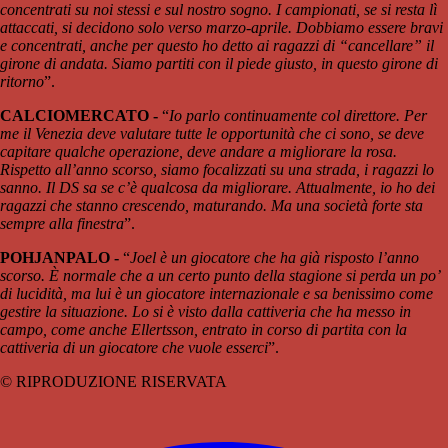
concentrati su noi stessi e sul nostro sogno. I campionati, se si resta lì
attaccati, si decidono solo verso marzo-aprile. Dobbiamo essere bravi
e concentrati, anche per questo ho detto ai ragazzi di “cancellare” il
girone di andata. Siamo partiti con il piede giusto, in questo girone di
ritorno
”.
CALCIOMERCATO -
“
Io parlo continuamente col direttore. Per
me il Venezia deve valutare tutte le opportunità che ci sono, se deve
capitare qualche operazione, deve andare a migliorare la rosa.
Rispetto all’anno scorso, siamo focalizzati su una strada, i ragazzi lo
sanno. Il DS sa se c’è qualcosa da migliorare. Attualmente, io ho dei
ragazzi che stanno crescendo, maturando. Ma una società forte sta
sempre alla finestra
”.
POHJANPALO -
“
Joel è un giocatore che ha già risposto l’anno
scorso. È normale che a un certo punto della stagione si perda un po’
di lucidità, ma lui è un giocatore internazionale e sa benissimo come
gestire la situazione. Lo si è visto dalla cattiveria che ha messo in
campo, come anche Ellertsson, entrato in corso di partita con la
cattiveria di un giocatore che vuole esserci
”.
© RIPRODUZIONE RISERVATA