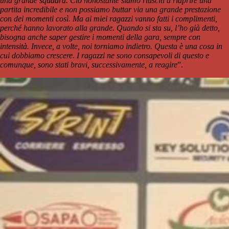
una grande squadra. Ciò nonostante siamo riusciti a riaprire una
partita incredibile e non possiamo buttar via una grande prestazione
con dei momenti così. Ma ai miei ragazzi vanno fatti i complimenti,
perché hanno lavorato alla grande. Quando si sta su, l’ho già detto,
bisogna anche saper gestire i momenti della gara, sempre con
intensità. Invece, a volte, noi torniamo indietro. Questa è una cosa in
cui dobbiamo crescere. I ragazzi ne sono consapevoli di questo e
comunque, sono stati bravi, successivamente, a reagire
”.