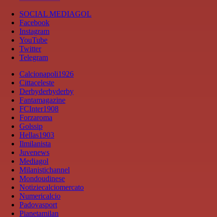
SOCIAL MEDIAGOL
Facebook
Instagram
YouTube
Twitter
Telegram
Calcionapoli1926
Cittaceleste
Derbyderbyderby
Fantamagazine
FCInter1908
Forzaroma
Golssip
Hellas1903
Ilmilanista
Juvenews
Mediagol
Milanistichannel
Mondoudinese
Notiziecalciomercato
Numericalcio
Padovasport
Pianetamilan