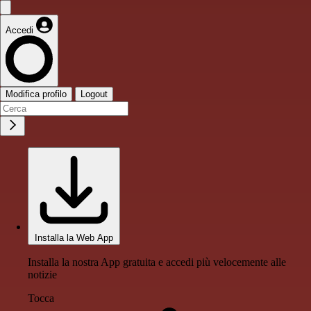
Accedi
Modifica profilo
Logout
Installa la Web App
Installa la nostra App gratuita e accedi più velocemente alle
notizie
Tocca