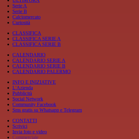
ULTIM'ORA
Serie A
Serie B
Calciomercato
Curiosità
CLASSIFICA
CLASSIFICA SERIE A
CLASSIFICA SERIE B
CALENDARIO
CALENDARIO SERIE A
CALENDARIO SERIE B
CALENDARIO PALERMO
INFO E INIZIATIVE
L'Azienda
Pubblicità
Social Network
Community Facebook
Sms gratis su Whatsapp e Telegram
CONTATTI
Scrivici
Invia foto e video
Commerciale