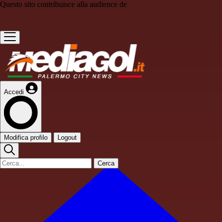
Questo sito contribuisce alla audience de
Accedi
Modifica profilo
Logout
Cerca