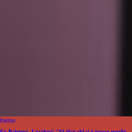
Palermo
Ex Palermo, Lucchesi: "Vi dico chi si è mosso meglio