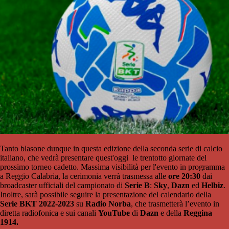
Tanto blasone dunque in questa edizione della seconda serie di calcio
italiano, che vedrà presentare quest'oggi le trentotto giornate del
prossimo torneo cadetto. Massima visibilità per l'evento in programma
a Reggio Calabria, la cerimonia verrà trasmessa alle
ore 20:30
dai
broadcaster ufficiali del campionato di
Serie B
:
Sky
,
Dazn
ed
Helbiz
.
Inoltre, sarà possibile seguire la presentazione del calendario della
Serie BKT 2022-2023
su
Radio Norba
, che trasmetterà l’evento in
diretta radiofonica e sui canali
YouTube
di
Dazn
e della
Reggina
1914.