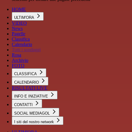
HOME
ULTIM'ORA
VIDEO
News
Pagelle
Classifica
Calendario
Tutti i sondaggi
Rosa
Archivio
FOTO
CLASSIFICA
CALENDARIO
RISULTATI LIVE
INFO E INIZIATIVE
CONTATTI
SOCIAL MEDIAGOL
I siti del nostro network