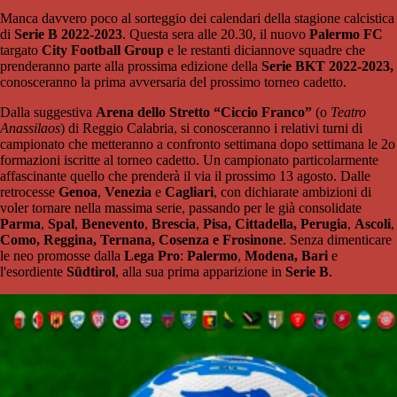
Manca davvero poco al sorteggio dei calendari della stagione calcistica
di
Serie B 2022-2023
. Questa sera alle 20.30, il nuovo
Palermo FC
targato
City Football Group
e le restanti diciannove squadre che
prenderanno parte alla prossima edizione della
Serie BKT 2022-2023,
conosceranno la prima avversaria del prossimo torneo cadetto.
Dalla suggestiva
Arena dello Stretto “Ciccio Franco”
(o
Teatro
Anassilaos
) di Reggio Calabria, si conosceranno i relativi turni di
campionato che metteranno a confronto settimana dopo settimana le 2o
formazioni iscritte al torneo cadetto. Un campionato particolarmente
affascinante quello che prenderà il via il prossimo 13 agosto. Dalle
retrocesse
Genoa
,
Venezia
e
Cagliari
, con dichiarate ambizioni di
voler tornare nella massima serie, passando per le già consolidate
Parma
,
Spal
,
Benevento
,
Brescia
,
Pisa, Cittadella, Perugia
,
Ascoli
,
Como, Reggina, Ternana, Cosenza e Frosinone
. Senza dimenticare
le neo promosse dalla
Lega Pro
:
Palermo
,
Modena, Bari
e
l'esordiente
Südtirol
, alla sua prima apparizione in
Serie B
.