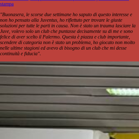
stampa
"Buonasera, le scorse due settimane ho saputo di questo interesse e
non ho pensato alla Juventus, ho riflettuto per trovare le giuste
soluzioni per tutte le parti in causa. Non è stato un trauma lasciare la
Juve, volevo solo un club che puntasse decisamente su di me e sono
felice di aver scelto il Palermo. Questa è piazza e club importante,
scendere di categoria non è stato un problema, ho giocato non molto
nelle ultime stagioni ed avevo di bisogno di un club che mi desse
continuità e fiducia".