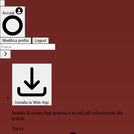
Accedi
Modifica profilo
Logout
Installa la Web App
Installa la nostra App gratuita e accedi più velocemente alle
notizie
Tocca