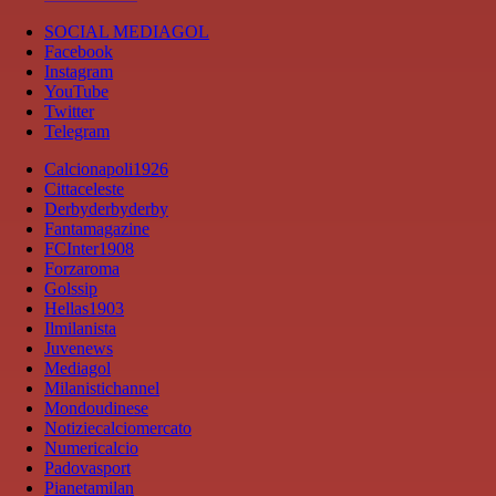
SOCIAL MEDIAGOL
Facebook
Instagram
YouTube
Twitter
Telegram
Calcionapoli1926
Cittaceleste
Derbyderbyderby
Fantamagazine
FCInter1908
Forzaroma
Golssip
Hellas1903
Ilmilanista
Juvenews
Mediagol
Milanistichannel
Mondoudinese
Notiziecalciomercato
Numericalcio
Padovasport
Pianetamilan