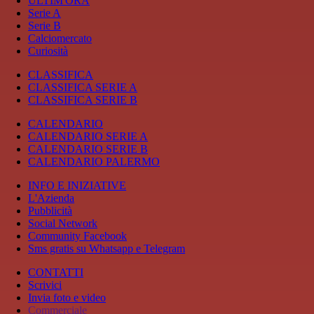
ULTIM'ORA
Serie A
Serie B
Calciomercato
Curiosità
CLASSIFICA
CLASSIFICA SERIE A
CLASSIFICA SERIE B
CALENDARIO
CALENDARIO SERIE A
CALENDARIO SERIE B
CALENDARIO PALERMO
INFO E INIZIATIVE
L'Azienda
Pubblicità
Social Network
Community Facebook
Sms gratis su Whatsapp e Telegram
CONTATTI
Scrivici
Invia foto e video
Commerciale