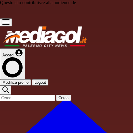
Questo sito contribuisce alla audience de
Accedi
Modifica profilo
Logout
Cerca