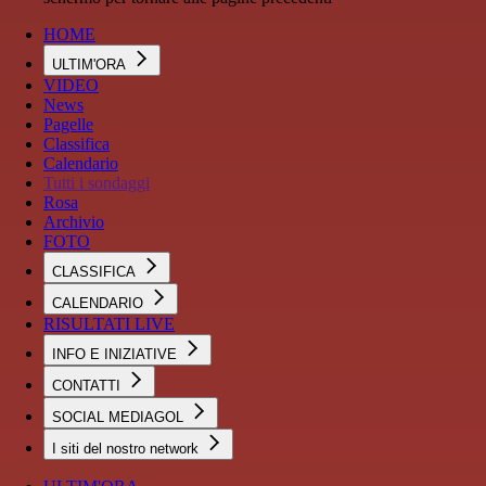
HOME
ULTIM'ORA
VIDEO
News
Pagelle
Classifica
Calendario
Tutti i sondaggi
Rosa
Archivio
FOTO
CLASSIFICA
CALENDARIO
RISULTATI LIVE
INFO E INIZIATIVE
CONTATTI
SOCIAL MEDIAGOL
I siti del nostro network