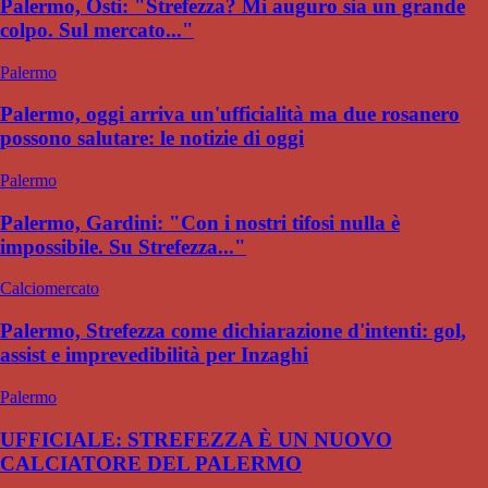
Palermo, Osti: "Strefezza? Mi auguro sia un grande
colpo. Sul mercato..."
Palermo
Palermo, oggi arriva un'ufficialità ma due rosanero
possono salutare: le notizie di oggi
Palermo
Palermo, Gardini: "Con i nostri tifosi nulla è
impossibile. Su Strefezza..."
Calciomercato
Palermo, Strefezza come dichiarazione d'intenti: gol,
assist e imprevedibilità per Inzaghi
Palermo
UFFICIALE: STREFEZZA È UN NUOVO
CALCIATORE DEL PALERMO