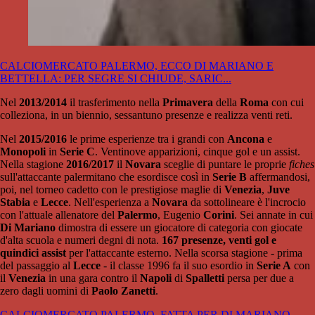
CALCIOMERCATO PALERMO, ECCO DI MARIANO E
BETTELLA: PER SEGRE SI CHIUDE, SARIC...
Nel
2013/2014
il trasferimento nella
Primavera
della
Roma
con cui
colleziona, in un biennio, sessantuno presenze e realizza venti reti.
Nel
2015/2016
le prime esperienze tra i grandi con
Ancona
e
Monopoli
in
Serie C
. Ventinove apparizioni, cinque gol e un assist.
Nella stagione
2016/2017
il
Novara
sceglie di puntare le proprie
fiches
sull'attaccante palermitano che esordisce così in
Serie B
affermandosi,
poi, nel torneo cadetto con le prestigiose maglie di
Venezia
,
Juve
Stabia
e
Lecce
. Nell'esperienza a
Novara
da sottolineare è l'incrocio
con l'attuale allenatore del
Palermo
, Eugenio
Corini
. Sei annate in cui
Di Mariano
dimostra di essere un giocatore di categoria con giocate
d'alta scuola e numeri degni di nota.
167 presenze, venti gol e
quindici assist
per l'attaccante esterno. Nella scorsa stagione - prima
del passaggio al
Lecce
- il classe 1996 fa il suo esordio in
Serie A
con
il
Venezia
in una gara contro il
Napoli
di
Spalletti
persa per due a
zero dagli uomini di
Paolo Zanetti
.
CALCIOMERCATO PALERMO, FATTA PER DI MARIANO