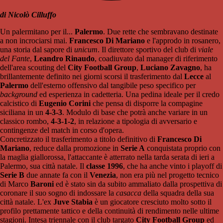
di Nicolò Cilluffo
Un palermitano per il...
Palermo
. Due rette che sembravano destinate
a non incrociarsi mai.
Francesco Di Mariano
e l'approdo in rosanero,
una storia dal sapore di
unicum
. Il direttore sportivo del club di
viale
del Fante
,
Leandro Rinaudo
, coadiuvato dal manager di riferimento
dell'area scouting del
City Football Group
,
Luciano Zavagno
, ha
brillantemente definito nei giorni scorsi il trasferimento dal
Lecce
al
Palermo
dell'esterno offensivo dal tangibile peso specifico per
background
ed esperienza in cadetteria. Una pedina ideale per il credo
calcistico di
Eugenio Corini
che pensa di disporre la compagine
siciliana in un
4-3-3
. Modulo di base che potrà anche variare in un
classico rombo,
4-3-1-2
, in relazione a tipologia di avversario e
contingenze del match in corso d'opera.
Concretizzato il trasferimento a titolo definitivo di
Francesco Di
Mariano
, reduce dalla promozione in
Serie A
conquistata proprio con
la maglia giallorossa, l'attaccante è atterrato nella tarda serata di ieri a
Palermo, sua città natale. Il
classe 1996
, che ha anche vinto i playoff di
Serie B
due annate fa con il
Venezia
, non era più nel progetto tecnico
di Marco
Baroni
ed è stato sin da subito ammaliato dalla prospettiva di
coronare il suo sogno di indossare la
casacca
della squadra della sua
città natale. L'ex
Juve Stabia
è un giocatore cresciuto molto sotto il
profilo prettamente tattico e della continuità di rendimento nelle ultime
stagioni. Intesa triennale con il club targato
City Football Group
ed