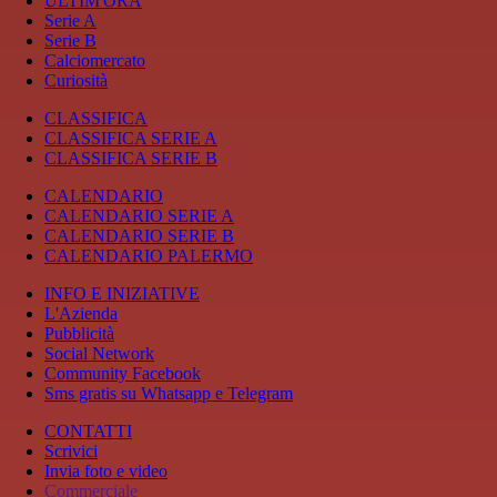
ULTIM'ORA
Serie A
Serie B
Calciomercato
Curiosità
CLASSIFICA
CLASSIFICA SERIE A
CLASSIFICA SERIE B
CALENDARIO
CALENDARIO SERIE A
CALENDARIO SERIE B
CALENDARIO PALERMO
INFO E INIZIATIVE
L'Azienda
Pubblicità
Social Network
Community Facebook
Sms gratis su Whatsapp e Telegram
CONTATTI
Scrivici
Invia foto e video
Commerciale