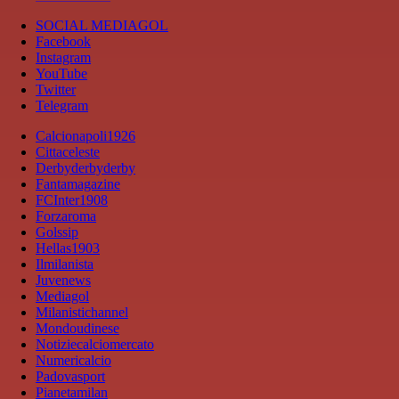
SOCIAL MEDIAGOL
Facebook
Instagram
YouTube
Twitter
Telegram
Calcionapoli1926
Cittaceleste
Derbyderbyderby
Fantamagazine
FCInter1908
Forzaroma
Golssip
Hellas1903
Ilmilanista
Juvenews
Mediagol
Milanistichannel
Mondoudinese
Notiziecalciomercato
Numericalcio
Padovasport
Pianetamilan