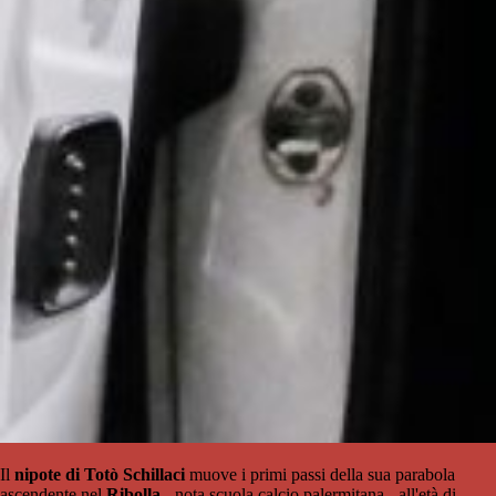
Il
nipote di
Totò Schillaci
muove i primi passi della sua parabola
ascendente nel
Ribolla
- nota scuola calcio palermitana - all'età di