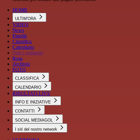
HOME
ULTIM'ORA
VIDEO
News
Pagelle
Classifica
Calendario
Tutti i sondaggi
Rosa
Archivio
FOTO
CLASSIFICA
CALENDARIO
RISULTATI LIVE
INFO E INIZIATIVE
CONTATTI
SOCIAL MEDIAGOL
I siti del nostro network