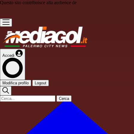
Questo sito contribuisce alla audience de
Accedi
Modifica profilo
Logout
Cerca