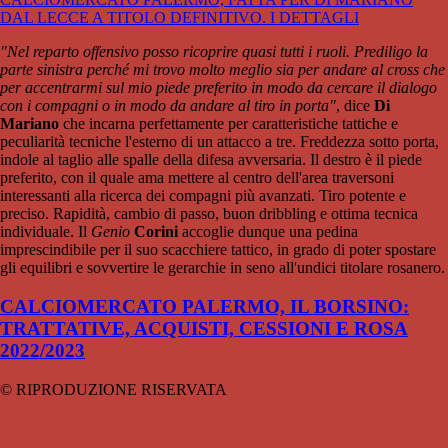
DAL LECCE A TITOLO DEFINITIVO. I DETTAGLI
"Nel reparto offensivo posso ricoprire quasi tutti i ruoli. Prediligo la
parte sinistra perché mi trovo molto meglio sia per andare al cross che
per accentrarmi sul mio piede preferito in modo da cercare il dialogo
con i compagni o in modo da andare al tiro in porta"
, dice
Di
Mariano
che incarna perfettamente per caratteristiche tattiche e
peculiarità tecniche l'esterno di un attacco a tre. Freddezza sotto porta,
indole al taglio alle spalle della difesa avversaria. Il destro è il piede
preferito, con il quale ama mettere al centro dell'area traversoni
interessanti alla ricerca dei compagni più avanzati. Tiro potente e
preciso. Rapidità, cambio di passo, buon dribbling e ottima tecnica
individuale. Il
Genio
Corini
accoglie dunque una pedina
imprescindibile per il suo scacchiere tattico, in grado di poter spostare
gli equilibri e sovvertire le gerarchie in seno all'undici titolare rosanero.
CALCIOMERCATO PALERMO, IL BORSINO:
TRATTATIVE, ACQUISTI, CESSIONI E ROSA
2022/2023
© RIPRODUZIONE RISERVATA