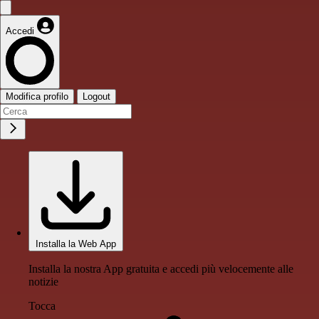
Accedi
Modifica profilo
Logout
Installa la Web App
Installa la nostra App gratuita e accedi più velocemente alle
notizie
Tocca