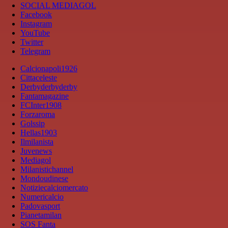
SOCIAL MEDIAGOL
Facebook
Instagram
YouTube
Twitter
Telegram
Calcionapoli1926
Cittaceleste
Derbyderbyderby
Fantamagazine
FCInter1908
Forzaroma
Golssip
Hellas1903
Ilmilanista
Juvenews
Mediagol
Milanistichannel
Mondoudinese
Notiziecalciomercato
Numericalcio
Padovasport
Pianetamilan
SOS Fanta