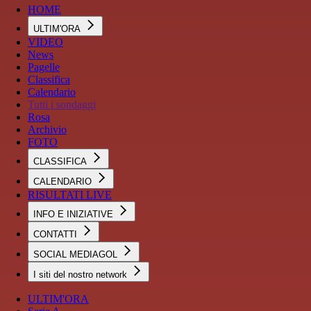
HOME
ULTIM'ORA
VIDEO
News
Pagelle
Classifica
Calendario
Tutti i sondaggi
Rosa
Archivio
FOTO
CLASSIFICA
CALENDARIO
RISULTATI LIVE
INFO E INIZIATIVE
CONTATTI
SOCIAL MEDIAGOL
I siti del nostro network
ULTIM'ORA