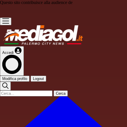
Questo sito contribuisce alla audience de
Accedi
Modifica profilo
Logout
Cerca