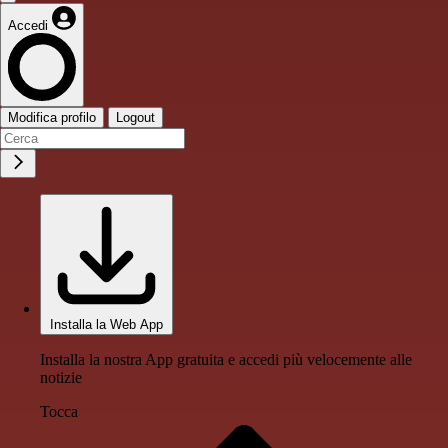
Accedi
Modifica profilo
Logout
Installa la Web App
Installa la nostra App gratuita e accedi più velocemente alle
notizie
Tocca