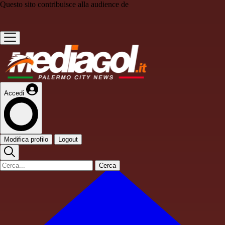
Questo sito contribuisce alla audience de
Accedi
Modifica profilo
Logout
Cerca