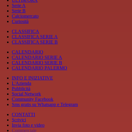
ULTIM'ORA
Serie A
Serie B
Calciomercato
Curiosità
CLASSIFICA
CLASSIFICA SERIE A
CLASSIFICA SERIE B
CALENDARIO
CALENDARIO SERIE A
CALENDARIO SERIE B
CALENDARIO PALERMO
INFO E INIZIATIVE
L'Azienda
Pubblicità
Social Network
Community Facebook
Sms gratis su Whatsapp e Telegram
CONTATTI
Scrivici
Invia foto e video
Commerciale