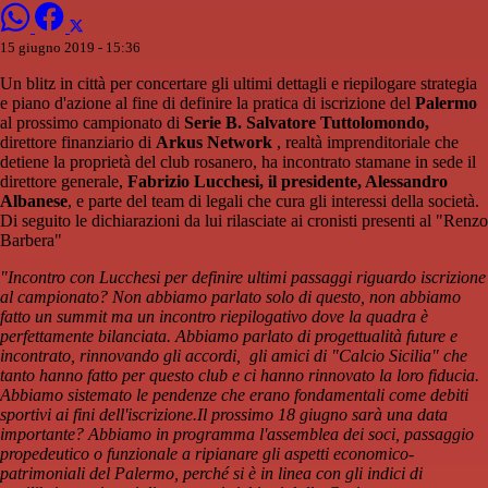
15 giugno 2019 - 15:36
Un blitz in città per concertare gli ultimi dettagli e riepilogare strategia
e piano d'azione al fine di definire la pratica di iscrizione del
Palermo
al prossimo campionato di
Serie B. Salvatore Tuttolomondo,
direttore finanziario di
Arkus Network
, realtà imprenditoriale che
detiene la proprietà del club rosanero, ha incontrato stamane in sede il
direttore generale,
Fabrizio Lucchesi, il presidente, Alessandro
Albanese
, e parte del team di legali che cura gli interessi della società.
Di seguito le dichiarazioni da lui rilasciate ai cronisti presenti al "Renzo
Barbera"
"Incontro con Lucchesi per definire ultimi passaggi riguardo iscrizione
al campionato? Non abbiamo parlato solo di questo, non abbiamo
fatto un summit ma un incontro riepilogativo dove la quadra è
perfettamente bilanciata. Abbiamo parlato di progettualità future e
incontrato, rinnovando gli accordi, gli amici di "Calcio Sicilia" che
tanto hanno fatto per questo club e ci hanno rinnovato la loro fiducia.
Abbiamo sistemato le pendenze che erano fondamentali come debiti
sportivi ai fini dell'iscrizione.Il prossimo 18 giugno sarà una data
importante? Abbiamo in programma l'assemblea dei soci, passaggio
propedeutico o funzionale a ripianare gli aspetti economico-
patrimoniali del Palermo, perché si è in linea con gli indici di