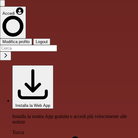
Accedi
Modifica profilo
Logout
Installa la Web App
Installa la nostra App gratuita e accedi più velocemente alle
notizie
Tocca