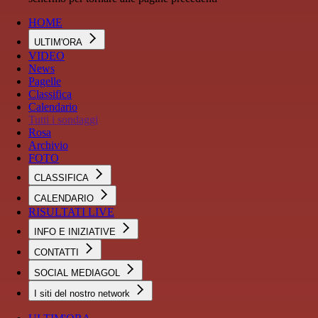
HOME
ULTIM'ORA
VIDEO
News
Pagelle
Classifica
Calendario
Tutti i sondaggi
Rosa
Archivio
FOTO
CLASSIFICA
CALENDARIO
RISULTATI LIVE
INFO E INIZIATIVE
CONTATTI
SOCIAL MEDIAGOL
I siti del nostro network