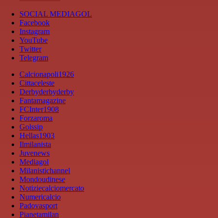
SOCIAL MEDIAGOL
Facebook
Instagram
YouTube
Twitter
Telegram
Calcionapoli1926
Cittaceleste
Derbyderbyderby
Fantamagazine
FCInter1908
Forzaroma
Golssip
Hellas1903
Ilmilanista
Juvenews
Mediagol
Milanistichannel
Mondoudinese
Notiziecalciomercato
Numericalcio
Padovasport
Pianetamilan