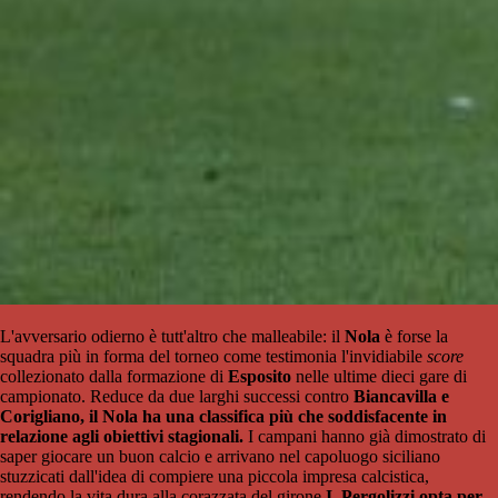
L'avversario odierno è tutt'altro che malleabile: il
Nola
è forse la
squadra più in forma del torneo come testimonia l'invidiabile
score
collezionato dalla formazione di
Esposito
nelle ultime dieci gare di
campionato. Reduce da due larghi successi contro
Biancavilla e
Corigliano, il Nola ha una classifica più che soddisfacente in
relazione agli obiettivi stagionali.
I campani hanno già dimostrato di
saper giocare un buon calcio e arrivano nel capoluogo siciliano
stuzzicati dall'idea di compiere una piccola impresa calcistica,
rendendo la vita dura alla corazzata del girone
I. Pergolizzi opta per