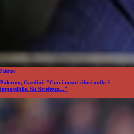
Palermo
Palermo, Gardini: "Con i nostri tifosi nulla è
impossibile. Su Strefezza..."