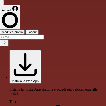
Accedi
Modifica profilo
Logout
Installa la Web App
Installa la nostra App gratuita e accedi più velocemente alle
notizie
Tocca