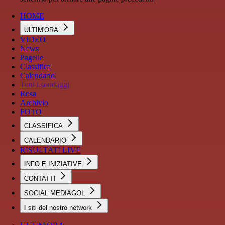
HOME
ULTIM'ORA
VIDEO
News
Pagelle
Classifica
Calendario
Tutti i sondaggi
Rosa
Archivio
FOTO
CLASSIFICA
CALENDARIO
RISULTATI LIVE
INFO E INIZIATIVE
CONTATTI
SOCIAL MEDIAGOL
I siti del nostro network