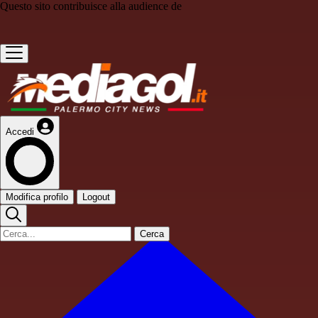
Questo sito contribuisce alla audience de
Accedi
Modifica profilo
Logout
Cerca