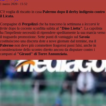
1 marzo 2020 - 15:52
C'è voglia di riscatto in casa
Palermo dopo il derby indigesto contro
il Licata.
Compagine di
Pergolizzi
che ha trascorso la settimana a
leccarsi le
ferite
dopo la cocente sconfitta subita al
"Dino Liotta"
. La capolista
ha l'impellente necessità di riprendere speditamente la sua marcia verso
il traguardo promozione. Sette punti di vantaggio sul
Savoia
costituiscono una discreta dote a nove giornate dal termine, ma il
Palermo
non deve più commettere fragorosi passi falsi, anche in
considerazione dello scontro diretto ancora da disputare contro i
campani al
"Giraud" di Torre Annunziata.