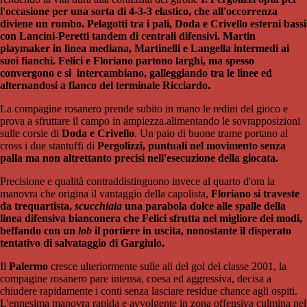
l'occasione per una sorta di 4-3-3 elastico, che all'occorrenza
diviene un rombo. Pelagotti tra i pali, Doda e Crivello esterni bassi
con Lancini-Peretti tandem di centrali difensivi. Martin
playmaker in linea mediana, Martinelli e Langella intermedi ai
suoi fianchi. Felici e Floriano partono larghi, ma spesso
convergono e si intercambiano, galleggiando tra le linee ed
alternandosi a fianco del terminale Ricciardo.
La compagine rosanero prende subito in mano le redini del gioco e
prova a sfruttare il campo in ampiezza.alimentando le sovrapposizioni
sulle corsie di
Doda e Crivello
. Un paio di buone trame portano al
cross i due stantuffi di
Pergolizzi, puntuali nel movimento senza
palla ma non altrettanto precisi nell'esecuzione della giocata.
Precisione e qualità contraddistinguono invece al quarto d'ora la
manovra che origina il vantaggio della capolista,
Floriano si traveste
da trequartista,
scucchiaia
una parabola dolce alle spalle della
linea difensiva bianconera che Felici sfrutta nel migliore dei modi,
beffando con un
lob
il portiere in uscita, nonostante il disperato
tentativo di salvataggio di Gargiulo.
Il
Palermo
cresce ulteriormente sulle ali del gol del classe 2001, la
compagine rosanero pare intensa, coesa ed aggressiva, decisa a
chiudere rapidamente i conti senza lasciare residue chance agli ospiti.
L'ennesima manovra rapida e avvolgente in zona offensiva culmina nel