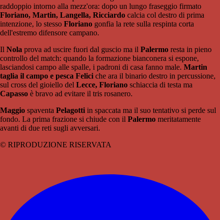
raddoppio intorno alla mezz'ora: dopo un lungo fraseggio firmato
Floriano, Martin, Langella, Ricciardo
calcia col destro di prima
intenzione, lo stesso
Floriano
gonfia la rete sulla respinta corta
dell'estremo difensore campano.
Il
Nola
prova ad uscire fuori dal guscio ma il
Palermo
resta in pieno
controllo del match: quando la formazione bianconera si espone,
lasciandosi campo alle spalle, i padroni di casa fanno male.
Martin
taglia il campo e pesca Felici
che ara il binario destro in percussione,
sul cross del gioiello del
Lecce, Floriano
schiaccia di testa ma
Capasso
è bravo ad evitare il tris rosanero.
Maggio
spaventa
Pelagotti
in spaccata ma il suo tentativo si perde sul
fondo. La prima frazione si chiude con il
Palermo
meritatamente
avanti di due reti sugli avversari.
© RIPRODUZIONE RISERVATA