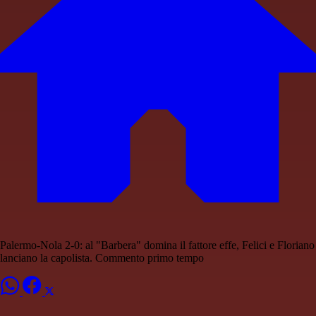
Palermo-Nola 2-0: al "Barbera" domina il fattore effe, Felici e Floriano
lanciano la capolista. Commento primo tempo