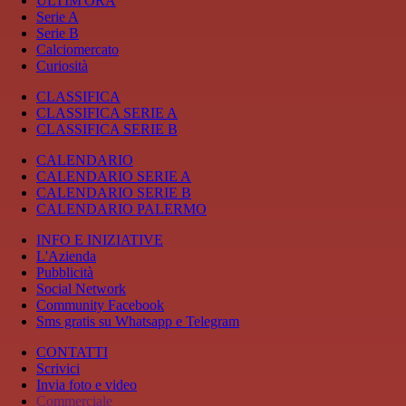
ULTIM'ORA
Serie A
Serie B
Calciomercato
Curiosità
CLASSIFICA
CLASSIFICA SERIE A
CLASSIFICA SERIE B
CALENDARIO
CALENDARIO SERIE A
CALENDARIO SERIE B
CALENDARIO PALERMO
INFO E INIZIATIVE
L'Azienda
Pubblicità
Social Network
Community Facebook
Sms gratis su Whatsapp e Telegram
CONTATTI
Scrivici
Invia foto e video
Commerciale