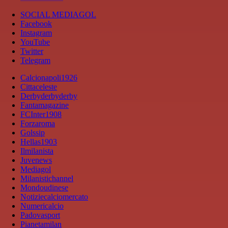
SOCIAL MEDIAGOL
Facebook
Instagram
YouTube
Twitter
Telegram
Calcionapoli1926
Cittaceleste
Derbyderbyderby
Fantamagazine
FCInter1908
Forzaroma
Golssip
Hellas1903
Ilmilanista
Juvenews
Mediagol
Milanistichannel
Mondoudinese
Notiziecalciomercato
Numericalcio
Padovasport
Pianetamilan