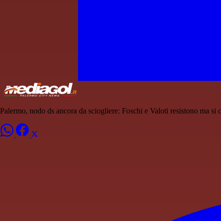
Palermo, nodo ds ancora da sciogliere: Foschi e Valoti resistono ma si 