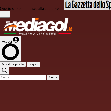
Questo sito contribuisce alla audience de
Accedi
Modifica profilo
Logout
Cerca