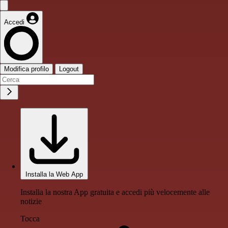
Accedi
Modifica profilo
Logout
Installa la Web App
Installa la nostra App gratuita e accedi più velocemente alle
notizie
Tocca