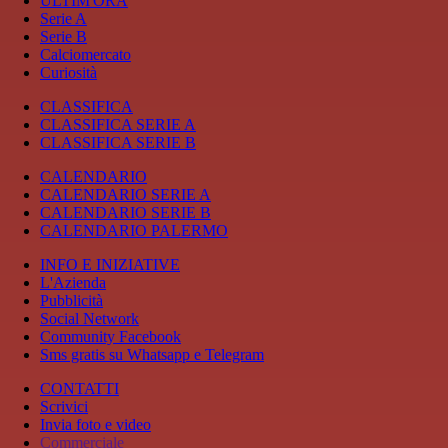
ULTIM'ORA
Serie A
Serie B
Calciomercato
Curiosità
CLASSIFICA
CLASSIFICA SERIE A
CLASSIFICA SERIE B
CALENDARIO
CALENDARIO SERIE A
CALENDARIO SERIE B
CALENDARIO PALERMO
INFO E INIZIATIVE
L'Azienda
Pubblicità
Social Network
Community Facebook
Sms gratis su Whatsapp e Telegram
CONTATTI
Scrivici
Invia foto e video
Commerciale