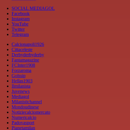
SOCIAL MEDIAGOL
Facebook
Instagram
YouTube
Twitter
Telegram
Calcionapoli1926
Cittaceleste
Derbyderbyderby
Fantamagazine
FCInter1908
Forzaroma
Golssip
Hellas1903
Ilmilanista
Juvenews
Mediagol
Milanistichannel
Mondoudinese
Notiziecalciomercato
Numericalcio
Padovasport
Pianetamilan