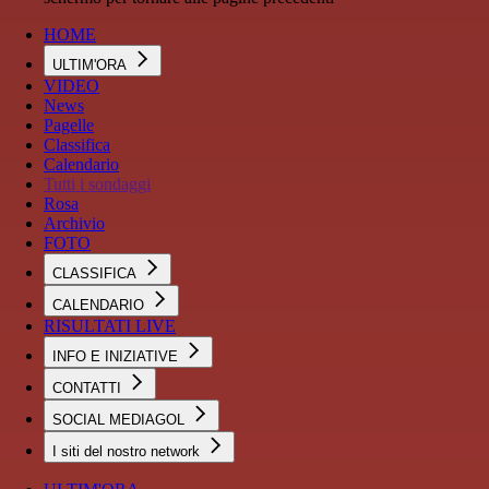
HOME
ULTIM'ORA
VIDEO
News
Pagelle
Classifica
Calendario
Tutti i sondaggi
Rosa
Archivio
FOTO
CLASSIFICA
CALENDARIO
RISULTATI LIVE
INFO E INIZIATIVE
CONTATTI
SOCIAL MEDIAGOL
I siti del nostro network