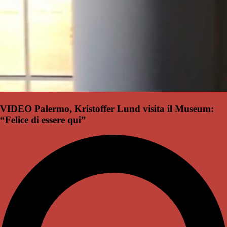
VIDEO Palermo, Kristoffer Lund visita il Museum:
“Felice di essere qui”