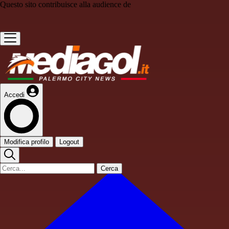
Questo sito contribuisce alla audience de
Accedi
Modifica profilo
Logout
Cerca