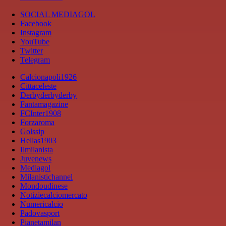
SOCIAL MEDIAGOL
Facebook
Instagram
YouTube
Twitter
Telegram
Calcionapoli1926
Cittaceleste
Derbyderbyderby
Fantamagazine
FCInter1908
Forzaroma
Golssip
Hellas1903
Ilmilanista
Juvenews
Mediagol
Milanistichannel
Mondoudinese
Notiziecalciomercato
Numericalcio
Padovasport
Pianetamilan