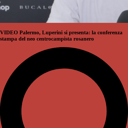
VIDEO Palermo, Luperini si presenta: la conferenza
stampa del neo centrocampista rosanero