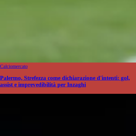
Calciomercato
Palermo, Strefezza come dichiarazione d'intenti: gol,
assist e imprevedibilità per Inzaghi