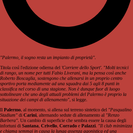
"Palermo, il sogno resta un impianto di proprietà".
Titola così l'edizione odierna del
'Corriere dello Sport'
.
"Molti tecnici
di rango, un nome per tutti Fabio Liverani, ma la pensa così anche
Roberto Boscaglia, sostengono che allenarsi in un proprio centro
sportivo porta mediamente ad una squadra dai 5 agli 8 punti in
classifica nel corso di una stagione. Non è dunque fuor di luogo
sottolineare che uno degli attuali problemi del Palermo è proprio la
situazione dei campi di allenamento"
, si legge.
Il
Palermo
, al momento, si allena sul terreno sintetico del
"Pasqualino
Stadium"
di
Carini
, alternando sedute di allenamento al
"Renzo
Barbera"
. Un cambio di superficie che sembra essere la causa degli
infortuni di
Santana
,
Crivello
,
Corrado
e
Palazzi
.
"Il club minimizza
e chiama semmai in causa la lunga assenza agonistica ed una