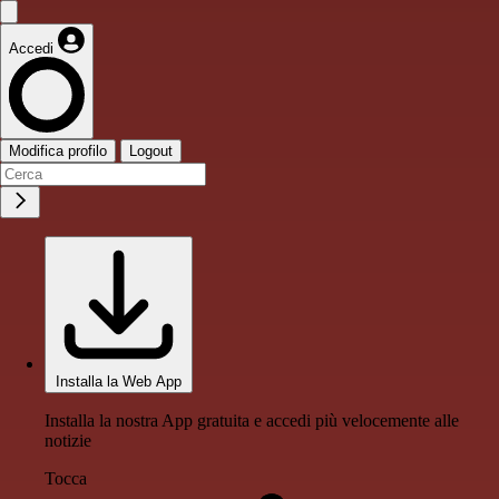
Accedi
Modifica profilo
Logout
Installa la Web App
Installa la nostra App gratuita e accedi più velocemente alle
notizie
Tocca