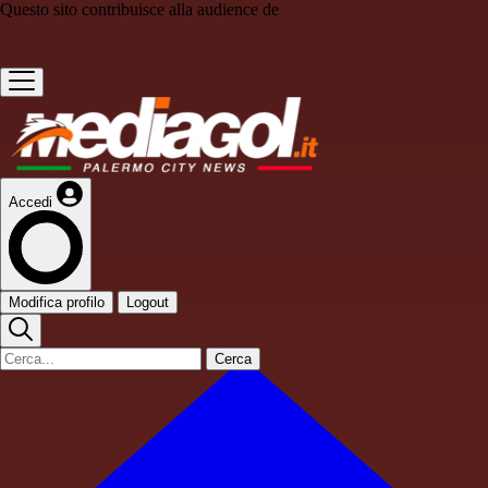
Questo sito contribuisce alla audience de
Accedi
Modifica profilo
Logout
Cerca