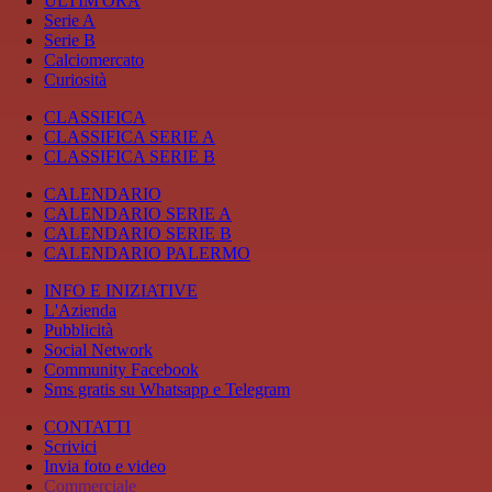
ULTIM'ORA
Serie A
Serie B
Calciomercato
Curiosità
CLASSIFICA
CLASSIFICA SERIE A
CLASSIFICA SERIE B
CALENDARIO
CALENDARIO SERIE A
CALENDARIO SERIE B
CALENDARIO PALERMO
INFO E INIZIATIVE
L'Azienda
Pubblicità
Social Network
Community Facebook
Sms gratis su Whatsapp e Telegram
CONTATTI
Scrivici
Invia foto e video
Commerciale