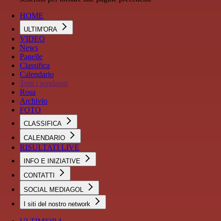
HOME
ULTIM'ORA
VIDEO
News
Pagelle
Classifica
Calendario
Tutti i sondaggi
Rosa
Archivio
FOTO
CLASSIFICA
CALENDARIO
RISULTATI LIVE
INFO E INIZIATIVE
CONTATTI
SOCIAL MEDIAGOL
I siti del nostro network