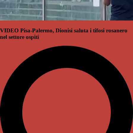
VIDEO Pisa-Palermo, Dionisi saluta i tifosi rosanero
nel settore ospiti