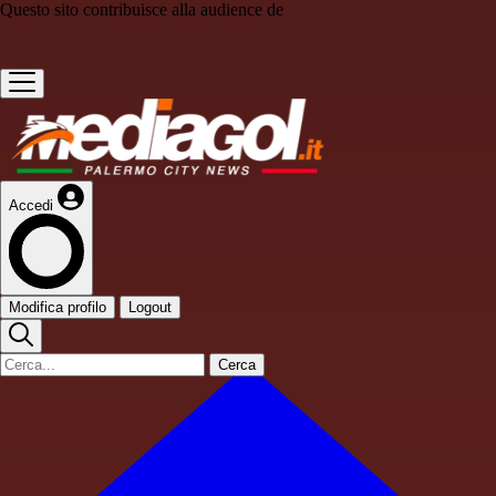
Questo sito contribuisce alla audience de
Accedi
Modifica profilo
Logout
Cerca