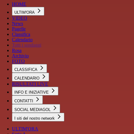
HOME
ULTIM'ORA
VIDEO
News
Pagelle
Classifica
Calendario
Tutti i sondaggi
Rosa
Archivio
FOTO
CLASSIFICA
CALENDARIO
RISULTATI LIVE
INFO E INIZIATIVE
CONTATTI
SOCIAL MEDIAGOL
I siti del nostro network
ULTIM'ORA