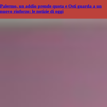
Palermo, un addio prende quota e Osti guarda a un
nuovo rinforzo: le notizie di oggi