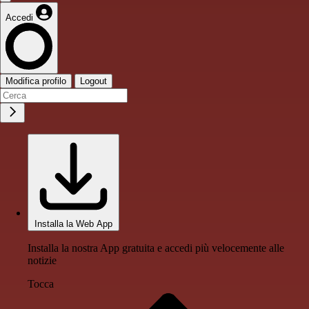
Accedi
Modifica profilo
Logout
Installa la Web App
Installa la nostra App gratuita e accedi più velocemente alle
notizie
Tocca