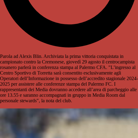
Parola ad Alexis Blin. Archiviata la prima vittoria conquistata in
campionato contro la Cremonese, giovedì 29 agosto il centrocampista
rosanero parlerà in conferenza stampa al Palermo CFA. "L’ingresso al
Centro Sportivo di Torretta sarà consentito esclusivamente agli
Operatori dell’Informazione in possesso dell’accredito stagionale 2024-
2025 per assistere alle conferenze stampa del Palermo FC. I
rappresentanti dei Media dovranno accedere all’area di parcheggio alle
ore 13.55 e saranno accompagnati in gruppo in Media Room dal
personale stewards", la nota del club.