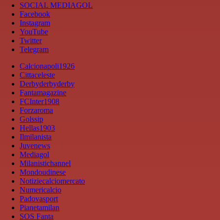
SOCIAL MEDIAGOL
Facebook
Instagram
YouTube
Twitter
Telegram
Calcionapoli1926
Cittaceleste
Derbyderbyderby
Fantamagazine
FCInter1908
Forzaroma
Golssip
Hellas1903
Ilmilanista
Juvenews
Mediagol
Milanistichannel
Mondoudinese
Notiziecalciomercato
Numericalcio
Padovasport
Pianetamilan
SOS Fanta