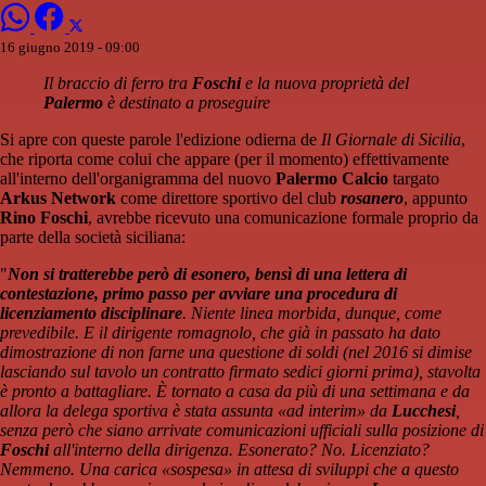
16 giugno 2019 - 09:00
Il braccio di ferro tra
Foschi
e la nuova proprietà del
Palermo
è destinato a proseguire
Si apre con queste parole l'edizione odierna de
Il Giornale di Sicilia
,
che riporta come colui che appare (per il momento) effettivamente
all'interno dell'organigramma del nuovo
Palermo Calcio
targato
Arkus Network
come direttore sportivo del club
rosanero
, appunto
Rino Foschi
, avrebbe ricevuto una comunicazione formale proprio da
parte della società siciliana:
"
Non si tratterebbe però di esonero, bensì di una lettera di
contestazione, primo passo per avviare una procedura di
licenziamento disciplinare
. Niente linea morbida, dunque, come
prevedibile. E il dirigente romagnolo, che già in passato ha dato
dimostrazione di non farne una questione di soldi (nel 2016 si dimise
lasciando sul tavolo un contratto firmato sedici giorni prima), stavolta
è pronto a battagliare. È tornato a casa da più di una settimana e da
allora la delega sportiva è stata assunta «ad interim» da
Lucchesi
,
senza però che siano arrivate comunicazioni ufficiali sulla posizione di
Foschi
all'interno della dirigenza. Esonerato? No. Licenziato?
Nemmeno. Una carica «sospesa» in attesa di sviluppi che a questo