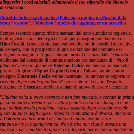
alleggerire i costi salariali, eliminando il suo stipendio dal bilancio
del Palermo
".
Potrebbe interessarti anche: (Palermo, rompicapo Foschi: il ds
resta “sospeso”, l’obiettivo è quello di raggiungere un accordo)
Sempre secondo quanto riferito stamani dal noto quotidiano regionale,
inoltre, visti e considerati gli ostacoli per proseguire nel lavoro con
Rino Foschi
, la società siciliana valuterebbe ora le possibili alternative
all'esonero, con la prospettiva di una risoluzione del contratto del
dirigente romagnolo. A quasi cinque mesi di distanza dalla "
rimozione
"
deliberata dal consiglio di amministrazione per mancanza di "
vincoli
fiduciari
", ovvero quando il
Palermo Calcio
era ancora in mano alla
proprietà inglese di
Sport Capital Group
e l'allora amministratore
delegato
Emanuele Facile
venne incaricato "
di attivare le opportune
ricerche di personale qualificato
" per sostituire il ds, ora l'esperto
dirigente ex
Cesena
parrebbe rischiare di nuovo di essere licenziato:
"
L'ultima volta si trovò costretto a non fare mercato, a cercare in prima
persona nuovi investitori per evitare penalizzazioni in classifica e ne
uscì addirittura da presidente, carica assunta dopo la cessione delle
quote da parte degli inglesi. Stavolta la situazione è diversa, anche se
il
Palermo
sembra ormai destinato ad andare avanti senza
rimpiazzarlo in organigramma. Non finché non si sarà trovata una
soluzione per chiudere il rapporto tra le parti, per evitare di mettere un