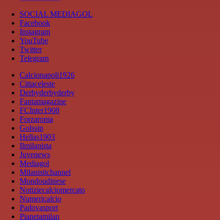
SOCIAL MEDIAGOL
Facebook
Instagram
YouTube
Twitter
Telegram
Calcionapoli1926
Cittaceleste
Derbyderbyderby
Fantamagazine
FCInter1908
Forzaroma
Golssip
Hellas1903
Ilmilanista
Juvenews
Mediagol
Milanistichannel
Mondoudinese
Notiziecalciomercato
Numericalcio
Padovasport
Pianetamilan