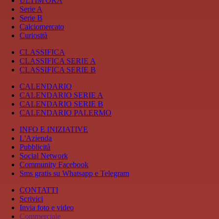
ULTIM'ORA
Serie A
Serie B
Calciomercato
Curiosità
CLASSIFICA
CLASSIFICA SERIE A
CLASSIFICA SERIE B
CALENDARIO
CALENDARIO SERIE A
CALENDARIO SERIE B
CALENDARIO PALERMO
INFO E INIZIATIVE
L'Azienda
Pubblicità
Social Network
Community Facebook
Sms gratis su Whatsapp e Telegram
CONTATTI
Scrivici
Invia foto e video
Commerciale