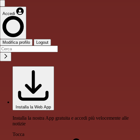
Accedi
Modifica profilo
Logout
Installa la Web App
Installa la nostra App gratuita e accedi più velocemente alle
notizie
Tocca