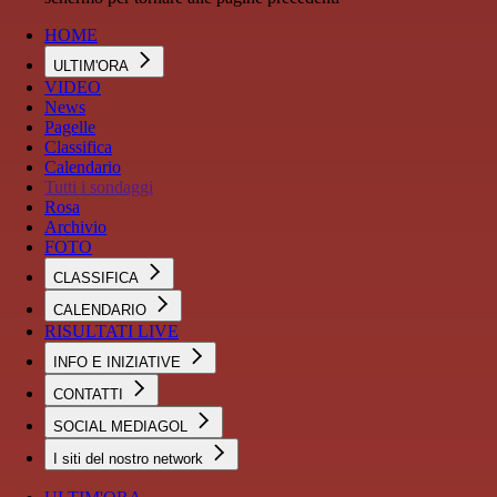
HOME
ULTIM'ORA
VIDEO
News
Pagelle
Classifica
Calendario
Tutti i sondaggi
Rosa
Archivio
FOTO
CLASSIFICA
CALENDARIO
RISULTATI LIVE
INFO E INIZIATIVE
CONTATTI
SOCIAL MEDIAGOL
I siti del nostro network