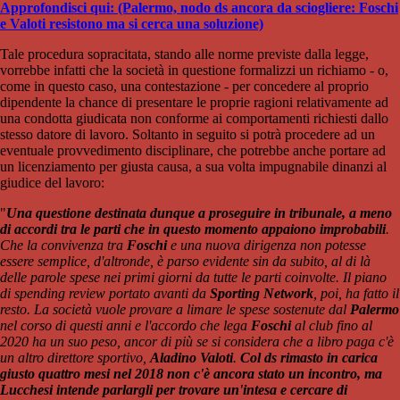
Approfondisci qui: (Palermo, nodo ds ancora da sciogliere: Foschi
e Valoti resistono ma si cerca una soluzione)
Tale procedura sopracitata, stando alle norme previste dalla legge,
vorrebbe infatti che la società in questione formalizzi un richiamo - o,
come in questo caso, una contestazione - per concedere al proprio
dipendente la chance di presentare le proprie ragioni relativamente ad
una condotta giudicata non conforme ai comportamenti richiesti dallo
stesso datore di lavoro. Soltanto in seguito si potrà procedere ad un
eventuale provvedimento disciplinare, che potrebbe anche portare ad
un licenziamento per giusta causa, a sua volta impugnabile dinanzi al
giudice del lavoro:
"
Una questione destinata dunque a proseguire in tribunale, a meno
di accordi tra le parti che in questo momento appaiono improbabili
.
Che la convivenza tra
Foschi
e una nuova dirigenza non potesse
essere semplice, d'altronde, è parso evidente sin da subito, al di là
delle parole spese nei primi giorni da tutte le parti coinvolte. Il piano
di spending review portato avanti da
Sporting Network
, poi, ha fatto il
resto. La società vuole provare a limare le spese sostenute dal
Palermo
nel corso di questi anni e l'accordo che lega
Foschi
al club fino al
2020 ha un suo peso, ancor di più se si considera che a libro paga c'è
un altro direttore sportivo,
Aladino Valoti
.
Col ds rimasto in carica
giusto quattro mesi nel 2018 non c'è ancora stato un incontro, ma
Lucchesi intende parlargli per trovare un'intesa e cercare di