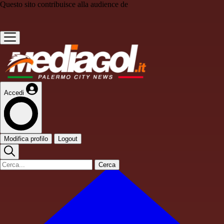
Questo sito contribuisce alla audience de
Accedi
Modifica profilo
Logout
Cerca